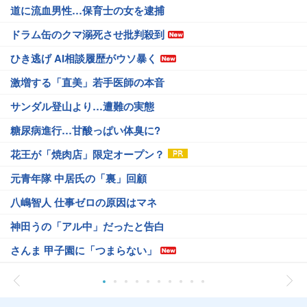
道に流血男性…保育士の女を逮捕
ドラム缶のクマ溺死させ批判殺到
ひき逃げ AI相談履歴がウソ暴く
激増する「直美」若手医師の本音
サンダル登山より…遭難の実態
糖尿病進行…甘酸っぱい体臭に?
花王が「焼肉店」限定オープン？
元青年隊 中居氏の「裏」回顧
八嶋智人 仕事ゼロの原因はマネ
神田うの「アル中」だったと告白
さんま 甲子園に「つまらない」