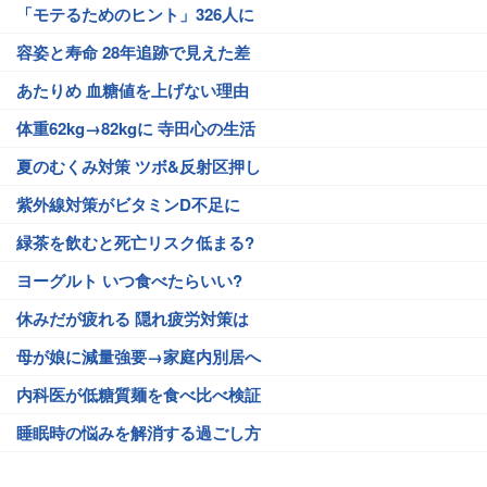
「モテるためのヒント」326人に
容姿と寿命 28年追跡で見えた差
あたりめ 血糖値を上げない理由
体重62kg→82kgに 寺田心の生活
夏のむくみ対策 ツボ&反射区押し
紫外線対策がビタミンD不足に
緑茶を飲むと死亡リスク低まる?
ヨーグルト いつ食べたらいい?
休みだが疲れる 隠れ疲労対策は
母が娘に減量強要→家庭内別居へ
内科医が低糖質麺を食べ比べ検証
睡眠時の悩みを解消する過ごし方