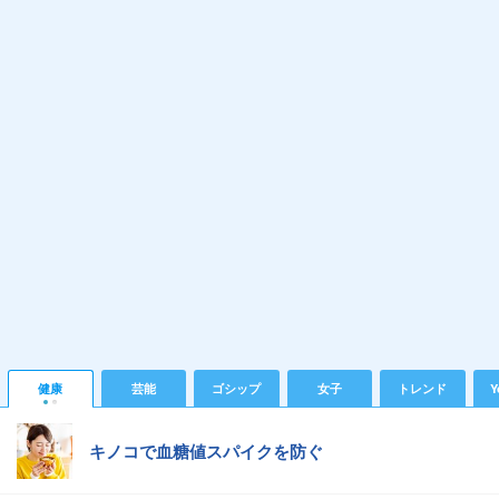
健康
芸能
ゴシップ
女子
トレンド
Y
キノコで血糖値スパイクを防ぐ