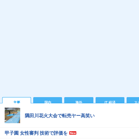
主要
国内
海外
IT 経済
ス
隅田川花火大会で転売ヤー高笑い
甲子園 女性審判 技術で評価を