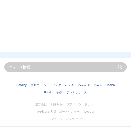
Peachy
ブログ
ショッピング
バンク
みんかぶ
みんかぶChoice
Kstyle
株探
プレスリリース
運営会社
利用規約
プライバシーポリシー
livedoorお客様サポートセンター
livedoor
コンテンツ・広告ポリシー