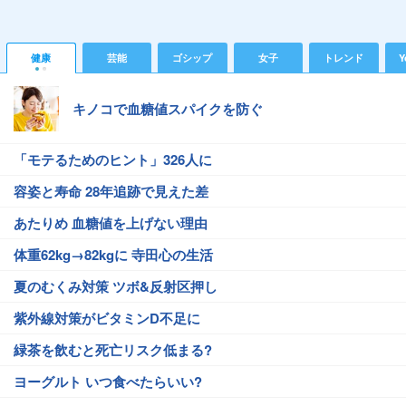
健康
芸能
ゴシップ
女子
トレンド
Y
キノコで血糖値スパイクを防ぐ
「モテるためのヒント」326人に
容姿と寿命 28年追跡で見えた差
あたりめ 血糖値を上げない理由
体重62kg→82kgに 寺田心の生活
夏のむくみ対策 ツボ&反射区押し
紫外線対策がビタミンD不足に
緑茶を飲むと死亡リスク低まる?
ヨーグルト いつ食べたらいい?