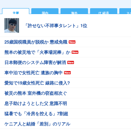
主要
国内
海外
IT 経済
ス
「許せない不祥事タレント」1位
25歳国税職員が脱税か 懲戒免職
熊本の被災地で「火事場泥棒」か
日本郵便のシステム障害が解消
車中泊で女性死亡 遺族の胸中
愛知で19歳女性死亡 線路に侵入?
被災の熊本 室外機の窃盗相次ぐ
息子助けようとした父 意識不明
猛暑でも「冷房を控える」7割超
ケニア人と結婚「差別」のリアル