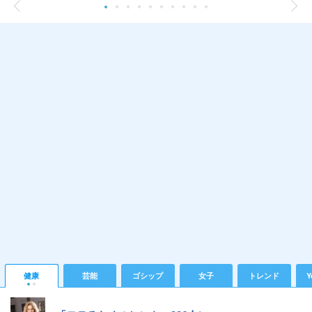
健康
芸能
ゴシップ
女子
トレンド
Y