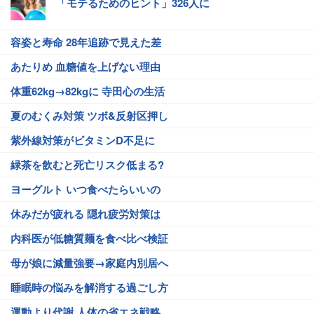
「モテるためのヒント」326人に
容姿と寿命 28年追跡で見えた差
あたりめ 血糖値を上げない理由
体重62kg→82kgに 寺田心の生活
夏のむくみ対策 ツボ&反射区押し
紫外線対策がビタミンD不足に
緑茶を飲むと死亡リスク低まる?
ヨーグルト いつ食べたらいいの
休みだが疲れる 隠れ疲労対策は
内科医が低糖質麺を食べ比べ検証
母が娘に減量強要→家庭内別居へ
睡眠時の悩みを解消する過ごし方
運動より代謝 人体の省エネ戦略