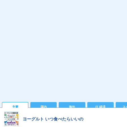
主要
国内
海外
IT 経済
ス
ヨーグルト いつ食べたらいいの