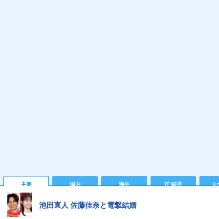
主要
国内
海外
IT 経済
ス
池田直人 佐藤佳奈と電撃結婚