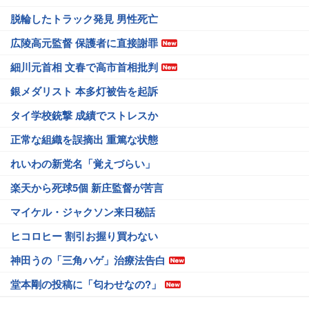
脱輪したトラック発見 男性死亡
広陵高元監督 保護者に直接謝罪
細川元首相 文春で高市首相批判
銀メダリスト 本多灯被告を起訴
タイ学校銃撃 成績でストレスか
正常な組織を誤摘出 重篤な状態
れいわの新党名「覚えづらい」
楽天から死球5個 新庄監督が苦言
マイケル・ジャクソン来日秘話
ヒコロヒー 割引お握り買わない
神田うの「三角ハゲ」治療法告白
堂本剛の投稿に「匂わせなの?」