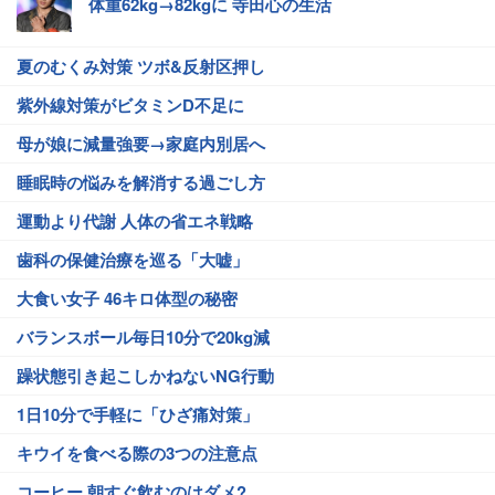
体重62kg→82kgに 寺田心の生活
夏のむくみ対策 ツボ&反射区押し
紫外線対策がビタミンD不足に
母が娘に減量強要→家庭内別居へ
睡眠時の悩みを解消する過ごし方
運動より代謝 人体の省エネ戦略
歯科の保健治療を巡る「大嘘」
大食い女子 46キロ体型の秘密
バランスボール毎日10分で20kg減
躁状態引き起こしかねないNG行動
1日10分で手軽に「ひざ痛対策」
キウイを食べる際の3つの注意点
コーヒー 朝すぐ飲むのはダメ?