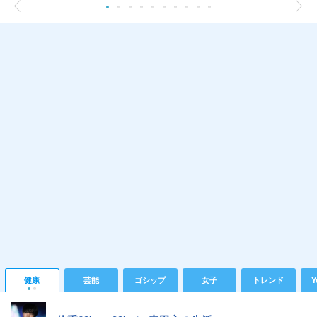
健康
芸能
ゴシップ
女子
トレンド
Y