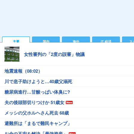
主要
国内
海外
IT 経済
ス
女性審判の「2度の誤審」物議
地震速報（08:02）
川で息子助けようと…40歳父溺死
糖尿病進行…甘酸っぱい体臭に?
夫の後頭部切りつけか 51歳女
メッシの父ホルヘさん死去 68歳
避難所は「まるで難民キャンプ」
お金の不安を解決「最強資産」