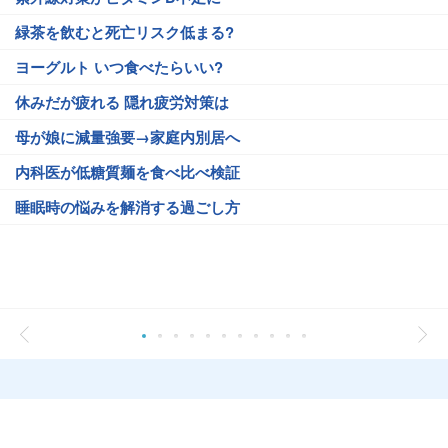
緑茶を飲むと死亡リスク低まる?
ヨーグルト いつ食べたらいい?
休みだが疲れる 隠れ疲労対策は
母が娘に減量強要→家庭内別居へ
内科医が低糖質麺を食べ比べ検証
睡眠時の悩みを解消する過ごし方