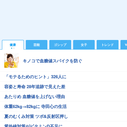
健康
芸能
ゴシップ
女子
トレンド
Y
キノコで血糖値スパイクを防ぐ
「モテるためのヒント」326人に
容姿と寿命 28年追跡で見えた差
あたりめ 血糖値を上げない理由
体重62kg→82kgに 寺田心の生活
夏のむくみ対策 ツボ&反射区押し
紫外線対策がビタミンD不足に