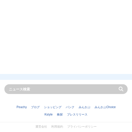
Peachy
ブログ
ショッピング
バンク
みんかぶ
みんかぶChoice
Kstyle
株探
プレスリリース
運営会社
利用規約
プライバシーポリシー