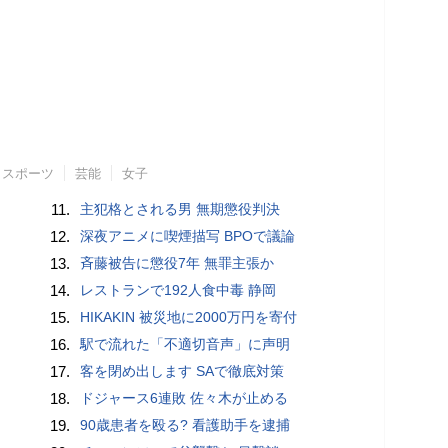
スポーツ
芸能
女子
11.
主犯格とされる男 無期懲役判決
12.
深夜アニメに喫煙描写 BPOで議論
13.
斉藤被告に懲役7年 無罪主張か
14.
レストランで192人食中毒 静岡
15.
HIKAKIN 被災地に2000万円を寄付
16.
駅で流れた「不適切音声」に声明
17.
客を閉め出します SAで徹底対策
18.
ドジャース6連敗 佐々木が止める
19.
90歳患者を殴る? 看護助手を逮捕