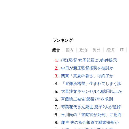
ランキング
総合
国内
政治
海外
経済
IT
1.
須江監督 女子部員に3条件提示
2.
中日が新庄監督招聘を検討か
3.
関東「真夏の暑さ」は終了か
4.
「避難所格差」生まれてしまう訳
5.
大量注文キャンセル43億円以上か
6.
斉藤慎二被告 懲役7年を求刑
7.
寿美花代さん死去 息子2人が追悼
8.
玉川氏の「警察官が死刑」に批判
9.
趣里 夫の密会報道で離婚決断か