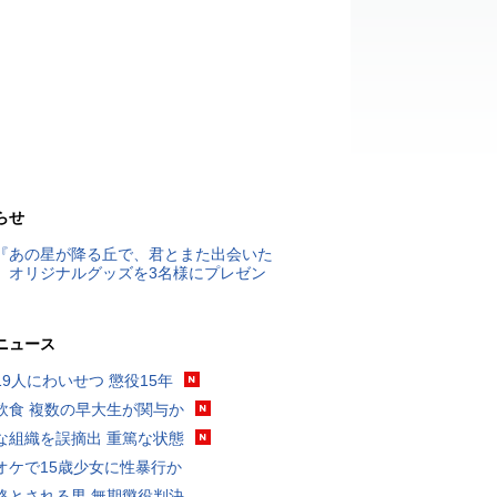
らせ
『あの星が降る丘で、君とまた出会いた
』オリジナルグッズを3名様にプレゼン
ニュース
19人にわいせつ 懲役15年
飲食 複数の早大生が関与か
な組織を誤摘出 重篤な状態
オケで15歳少女に性暴行か
格とされる男 無期懲役判決