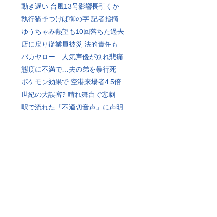
動き遅い 台風13号影響長引くか
執行猶予つけば御の字 記者指摘
ゆうちゃみ熱望も10回落ちた過去
店に戻り従業員被災 法的責任も
バカヤロー…人気声優が別れ悲痛
態度に不満で…夫の弟を暴行死
ポケモン効果で 空港来場者4.5倍
世紀の大誤審? 晴れ舞台で悲劇
駅で流れた「不適切音声」に声明