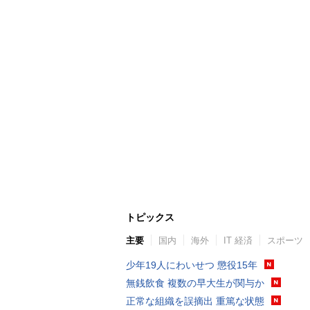
トピックス
主要
国内
海外
IT 経済
スポーツ
少年19人にわいせつ 懲役15年
無銭飲食 複数の早大生が関与か
正常な組織を誤摘出 重篤な状態