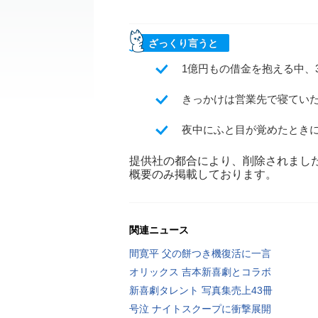
ざっくり言うと
1億円もの借金を抱える中、
きっかけは営業先で寝てい
夜中にふと目が覚めたとき
提供社の都合により、削除されまし
概要のみ掲載しております。
関連ニュース
間寛平 父の餅つき機復活に一言
オリックス 吉本新喜劇とコラボ
新喜劇タレント 写真集売上43冊
号泣 ナイトスクープに衝撃展開