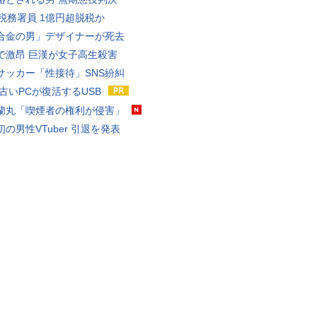
代税務署員 1億円超脱税か
合金の男」デザイナーが死去
で激昂 巨漢が女子高生殺害
サッカー「性接待」SNS紛糾
 古いPCが復活するUSB
蘭丸「喫煙者の権利が侵害」
の男性VTuber 引退を発表