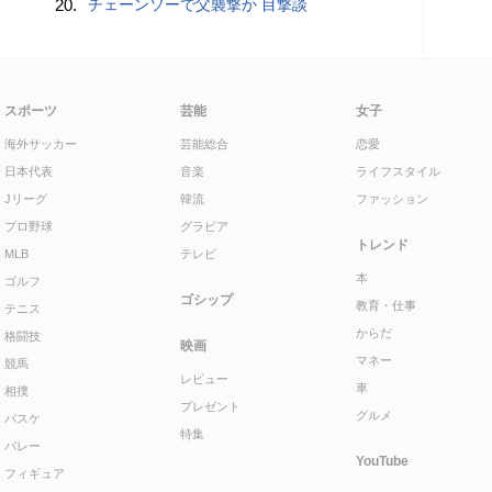
20.
チェーンソーで父襲撃か 目撃談
スポーツ
芸能
女子
海外サッカー
芸能総合
恋愛
日本代表
音楽
ライフスタイル
Jリーグ
韓流
ファッション
プロ野球
グラビア
トレンド
MLB
テレビ
本
ゴルフ
ゴシップ
教育・仕事
テニス
からだ
格闘技
映画
マネー
競馬
レビュー
車
相撲
プレゼント
グルメ
バスケ
特集
バレー
YouTube
フィギュア