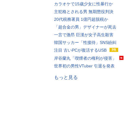
カラオケで15歳少女に性暴行か
主犯格とされる男 無期懲役判決
20代税務署員 1億円超脱税か
「超合金の男」デザイナーが死去
一言で激昂 巨漢が女子高生殺害
韓国サッカー「性接待」SNS紛糾
注目 古いPCが復活するUSB
岸谷蘭丸「喫煙者の権利が侵害」
世界初の男性VTuber 引退を発表
もっと見る