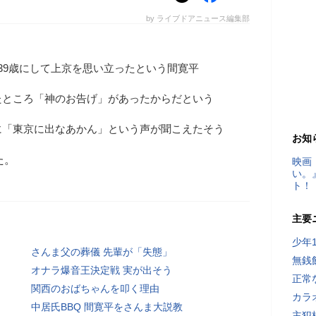
by ライブドアニュース編集部
39歳にして上京を思い立ったという間寛平
たところ「神のお告げ」があったからだという
に「東京に出なあかん」という声が聞こえたそう
お知
た。
映画
い。
ト！
主要
少年
さんま父の葬儀 先輩が「失態」
無銭
オナラ爆音王決定戦 実が出そう
正常
関西のおばちゃんを叩く理由
カラ
中居氏BBQ 間寛平をさんま大説教
主犯