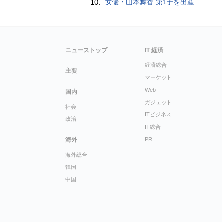
10.
女優・山本舞香 第1子を出産
ニューストップ
IT 経済
経済総合
主要
マーケット
Web
国内
ガジェット
社会
ITビジネス
政治
IT総合
海外
PR
海外総合
韓国
中国