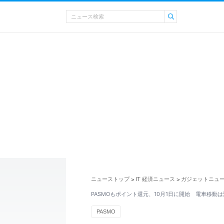
ニューストップ
IT 経済ニュース
ガジェットニュ
>
>
PASMOもポイント還元、10月1日に開始 電車移動
PASMO