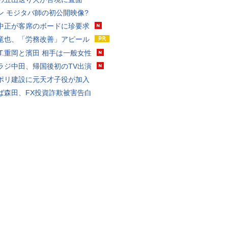
ン モジタバ師の初公開映像?
中正が客席のボードに珍要求
竜也、「労務改善」アピール
ST.重岡と濱田 相手は一般女性
ラジ中田、帰国後初のTV出演
ポリ建設に元天才子役が加入
ば森田、FX投資詐欺被害告白