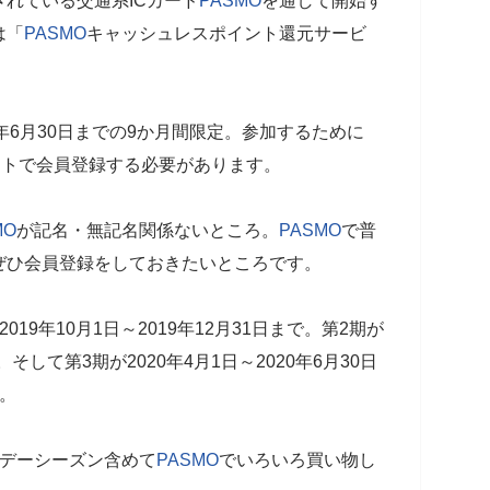
れている交通系ICカード
PASMO
を通して開始す
は「
PASMO
キャッシュレスポイント還元サービ
20年6月30日までの9か月間限定。参加するために
イトで会員登録する必要があります。
MO
が記名・無記名関係ないところ。
PASMO
で普
ぜひ会員登録をしておきたいところです。
19年10月1日～2019年12月31日まで。第2期が
で。そして第3期が2020年4月1日～2020年6月30日
。
リデーシーズン含めて
PASMO
でいろいろ買い物し