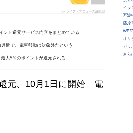
イラ
by ライブドアニュース編集部
万波
藤原
WE
イント還元サービス内容をまとめている
オリ
9カ月間で、電車移動は対象外だという
ガッ
さら
最大5％のポイントが還元される
ト還元、10月1日に開始 電