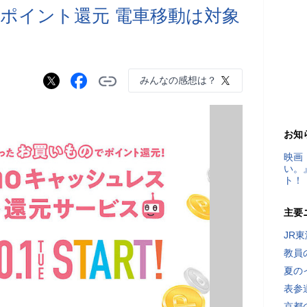
Oもポイント還元 電車移動は対象
みんなの感想は？
お知
映画
い。
ト！
主要
JR
教員
夏の
表参
京都