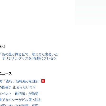
らせ
『あの星が降る丘で、君とまた出会いた
』オリジナルグッズを3名様にプレゼン
ニュース
東海「夜行」新幹線が初運行
の性暴力 止まらないワケ
イベント「配信派」が急増
道でタクシーがビル突っ込む
の五山送り火が苦境に直面