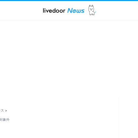
ース
>
は対象外