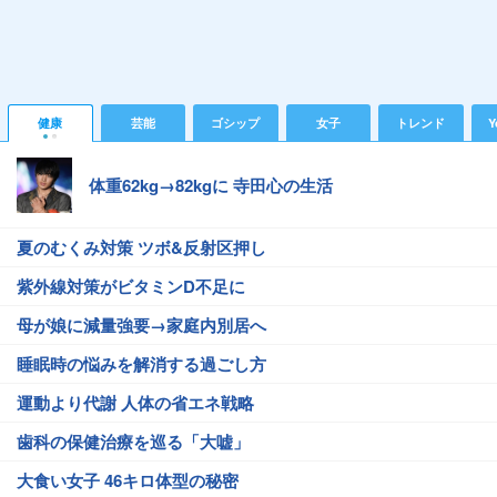
健康
芸能
ゴシップ
女子
トレンド
Y
体重62kg→82kgに 寺田心の生活
夏のむくみ対策 ツボ&反射区押し
紫外線対策がビタミンD不足に
母が娘に減量強要→家庭内別居へ
睡眠時の悩みを解消する過ごし方
運動より代謝 人体の省エネ戦略
歯科の保健治療を巡る「大嘘」
大食い女子 46キロ体型の秘密