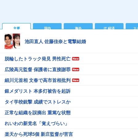
主要
国内
海外
IT 経済
ス
池田直人 佐藤佳奈と電撃結婚
脱輪したトラック発見 男性死亡
広陵高元監督 保護者に直接謝罪
細川元首相 文春で高市首相批判
銀メダリスト 本多灯被告を起訴
タイ学校銃撃 成績でストレスか
正常な組織を誤摘出 重篤な状態
れいわの新党名「覚えづらい」
楽天から死球5個 新庄監督が苦言