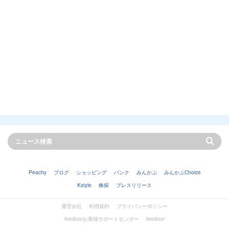
Peachy
ブログ
ショッピング
バンク
みんかぶ
みんかぶChoice
Kstyle
株探
プレスリリース
運営会社
利用規約
プライバシーポリシー
livedoorお客様サポートセンター
livedoor