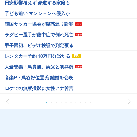
円安影響考えず 豪遊する家庭も
子ども追い マンションへ侵入か
韓国サッカー協会が疑惑巡り謝罪
ラグビー選手が熱中症で倒れ死亡
甲子園初、ビデオ検証で判定覆る
レンタカー予約 10万円分当たる
大倉忠義「鳥貴族」実父と初共演
音楽P・蔦谷好位置氏 離婚を公表
ロケでの無断撮影に女性アナ苦言