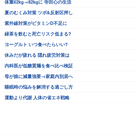
体重62kg→82kgに 寺田心の生活
夏のむくみ対策 ツボ&反射区押し
紫外線対策がビタミンD不足に
緑茶を飲むと死亡リスク低まる?
ヨーグルト いつ食べたらいい?
休みだが疲れる 隠れ疲労対策は
内科医が低糖質麺を食べ比べ検証
母が娘に減量強要→家庭内別居へ
睡眠時の悩みを解消する過ごし方
運動より代謝 人体の省エネ戦略