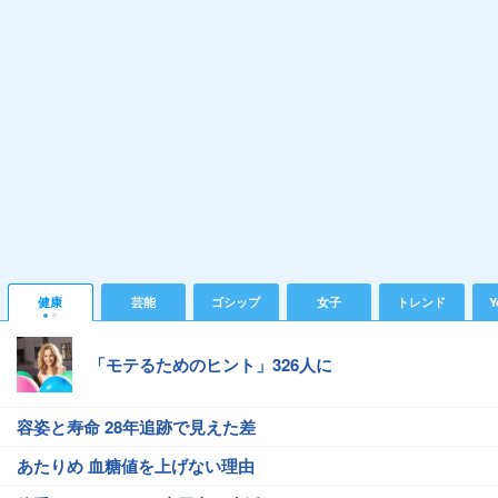
健康
芸能
ゴシップ
女子
トレンド
Y
「モテるためのヒント」326人に
容姿と寿命 28年追跡で見えた差
あたりめ 血糖値を上げない理由