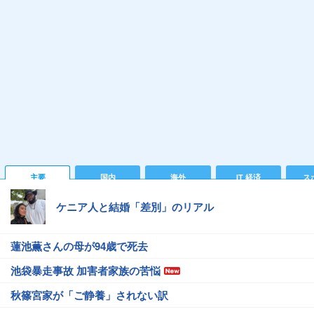
主要
国内
海外
IT 経済
ス
ケニア人と結婚「差別」のリアル
蓮池薫さんの母が94歳で死去
池袋暴走事故 加害者家族の苦悩
秋篠宮家が「ご静養」されない訳