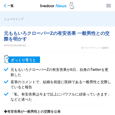
一覧
>
ニューストップ
元ももいろクローバーZの有安杏果 一般男性との交
際を明かす
2019年02月06日20時42分
by ライブドアニュース編集部
ざっくり言うと
元ももいろクローバーZの有安杏果が6日、自身のTwitterを更
新した
直筆のコメントで、結婚を前提に医師である一般男性と交際し
ていると報告
「私、有安杏果は今まで以上にパワフルに頑張っていきます」
などと述べた
◆有安杏果が一般男性との交際を公表