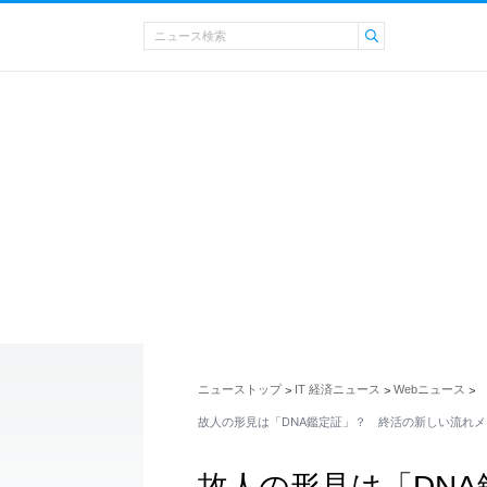
ニューストップ
IT 経済ニュース
Webニュース
>
>
>
故人の形見は「DNA鑑定証」？ 終活の新しい流れ
故人の形見は「DN