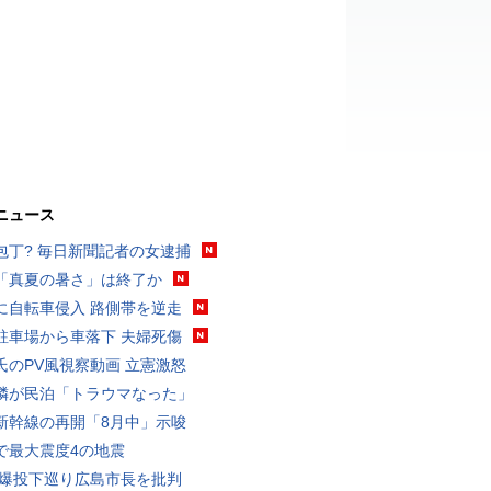
ニュース
包丁? 毎日新聞記者の女逮捕
「真夏の暑さ」は終了か
に自転車侵入 路側帯を逆走
駐車場から車落下 夫婦死傷
氏のPV風視察動画 立憲激怒
隣が民泊「トラウマなった」
新幹線の再開「8月中」示唆
で最大震度4の地震
原爆投下巡り広島市長を批判