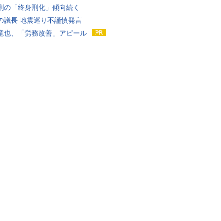
刑の「終身刑化」傾向続く
の議長 地震巡り不謹慎発言
竜也、「労務改善」アピール