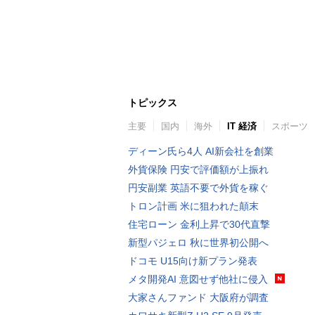
トピックス
主要
国内
海外
IT 経済
スポーツ
ディーン氏ら4人 AI新会社を創業
外貨保険 円安で評価額が上振れ
円安副業 英語不要で外貨を稼ぐ
トロン計画 米に狙われた顛末
住宅ローン 金利上昇で30代直撃
新型パジェロ 秋に世界初公開へ
ドコモ U15向け新プラン発表
メタ開発AI 意図せず他社に侵入
大家さんファンド 大阪府が調査