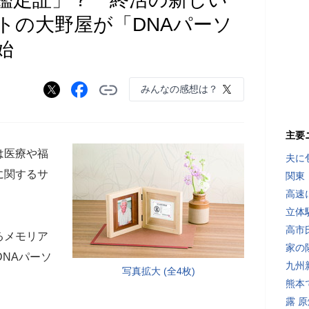
トの大野屋が「DNAパーソ
始
みんなの感想は？
主要
は医療や福
夫に
に関するサ
関東
高速
立体
高市
るメモリア
家の
DNAパーソ
九州
写真拡大 (全4枚)
熊本
露 