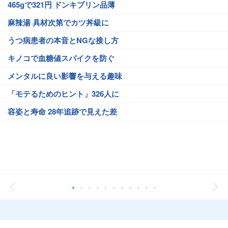
465gで321円 ドンキプリン品薄
麻辣湯 具材次第でカツ丼級に
うつ病患者の本音とNGな接し方
キノコで血糖値スパイクを防ぐ
メンタルに良い影響を与える趣味
「モテるためのヒント」326人に
容姿と寿命 28年追跡で見えた差