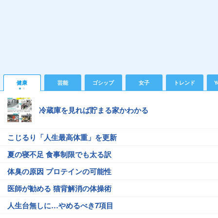
健康
芸能
ゴシップ
女子
トレンド
Y
冷蔵庫を見れば貯まる家かわかる
こじるり「人生最高体重」を更新
夏の寝不足 食事制限でも太る訳
体臭の原因 プロテインの可能性
医師が勧める 猫背解消の体操術
人生台無しに…やめるべき7項目