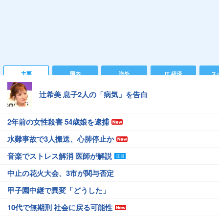
主要
国内
海外
IT 経済
ス
辻希美 息子2人の「病気」を告白
2年前の女性殺害 54歳娘を逮捕
水難事故で3人搬送、心肺停止か
音楽でストレス解消 医師が解説
中止の花火大会、3市が関与否定
甲子園中継で異変「どうした」
10代で無期刑 社会に戻る可能性