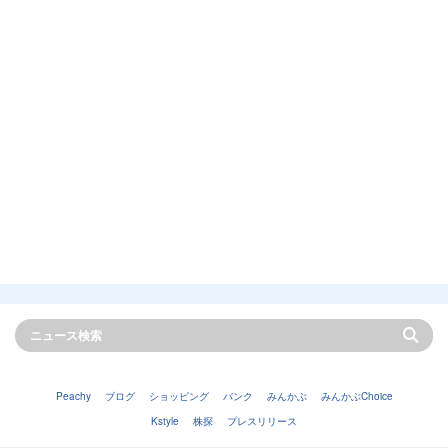
Peachy
ブログ
ショッピング
バンク
みんかぶ
みんかぶChoice
Kstyle
株探
プレスリリース