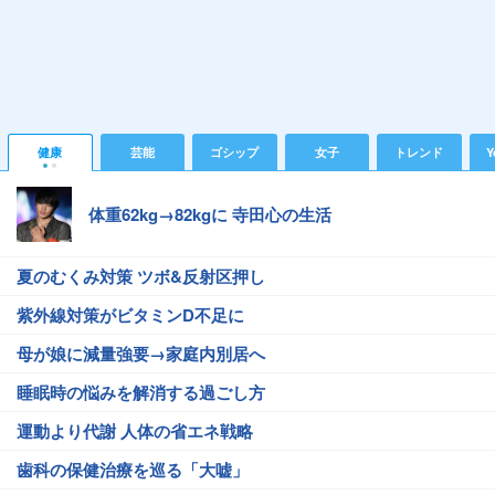
健康
芸能
ゴシップ
女子
トレンド
Y
体重62kg→82kgに 寺田心の生活
夏のむくみ対策 ツボ&反射区押し
紫外線対策がビタミンD不足に
母が娘に減量強要→家庭内別居へ
睡眠時の悩みを解消する過ごし方
運動より代謝 人体の省エネ戦略
歯科の保健治療を巡る「大嘘」