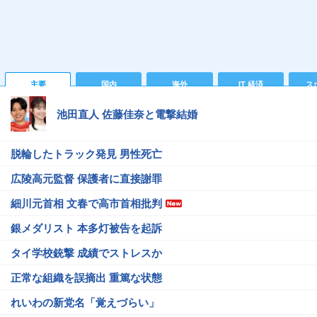
主要
国内
海外
IT 経済
ス
池田直人 佐藤佳奈と電撃結婚
脱輪したトラック発見 男性死亡
広陵高元監督 保護者に直接謝罪
細川元首相 文春で高市首相批判
銀メダリスト 本多灯被告を起訴
タイ学校銃撃 成績でストレスか
正常な組織を誤摘出 重篤な状態
れいわの新党名「覚えづらい」