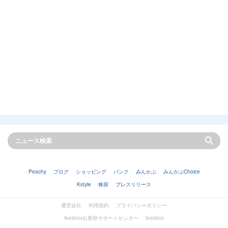
Peachy
ブログ
ショッピング
バンク
みんかぶ
みんかぶChoice
Kstyle
株探
プレスリリース
運営会社
利用規約
プライバシーポリシー
livedoorお客様サポートセンター
livedoor