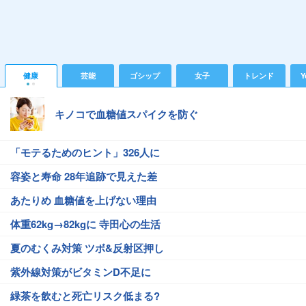
健康
芸能
ゴシップ
女子
トレンド
Y
キノコで血糖値スパイクを防ぐ
「モテるためのヒント」326人に
容姿と寿命 28年追跡で見えた差
あたりめ 血糖値を上げない理由
体重62kg→82kgに 寺田心の生活
夏のむくみ対策 ツボ&反射区押し
紫外線対策がビタミンD不足に
緑茶を飲むと死亡リスク低まる?