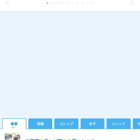
健康
芸能
ゴシップ
女子
トレンド
Y