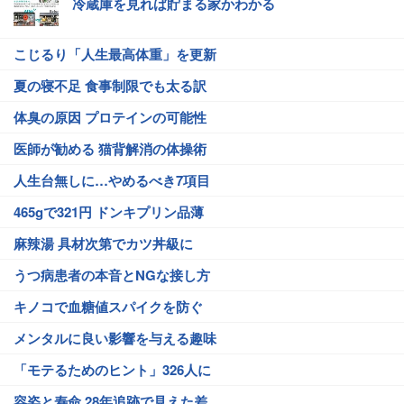
冷蔵庫を見れば貯まる家かわかる
こじるり「人生最高体重」を更新
夏の寝不足 食事制限でも太る訳
体臭の原因 プロテインの可能性
医師が勧める 猫背解消の体操術
人生台無しに…やめるべき7項目
465gで321円 ドンキプリン品薄
麻辣湯 具材次第でカツ丼級に
うつ病患者の本音とNGな接し方
キノコで血糖値スパイクを防ぐ
メンタルに良い影響を与える趣味
「モテるためのヒント」326人に
容姿と寿命 28年追跡で見えた差