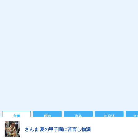
主要
国内
海外
IT 経済
ス
さんま 夏の甲子園に苦言し物議