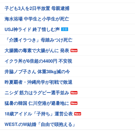
子ども3人を2日半放置 母親逮捕
海水浴場 中学生と小学生が死亡
USJ神ライド 終了惜しむ声
「介護イラつき」母踏みつけ死亡
大腸菌の毒素で大腸がんに 発表
イクラ丼が6倍超の4400円 不安視
井脇ノブ子さん 体重38kg減の今
昨夏覇者・沖縄尚学が初戦で敗退
ニシダ 筋力はラグビー選手並み
猛暑の韓国 仁川空港が避暑地に
18歳アイドル「子持ち」運営公表
WEST.のW結婚「自由で頭抱える」