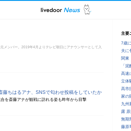
主要
7歳
6の元メンバー。2019年4月よりテレビ朝日にアナウンサーとして入
夫に
関東
「泥
高速
立体
高市
斎藤ちはるアナ、SNSで匂わせ投稿をしていたか
家の
試合を斎藤アナが観戦に訪れる姿も昨年から目撃
九州
露 
無期
藤原