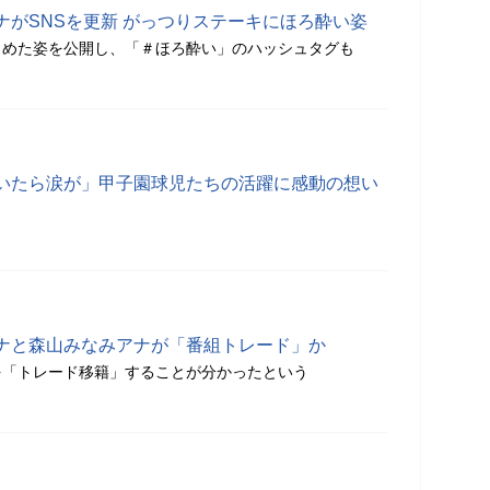
ナがSNSを更新 がっつりステーキにほろ酔い姿
らめた姿を公開し、「＃ほろ酔い」のハッシュタグも
いたら涙が」甲子園球児たちの活躍に感動の想い
ナと森山みなみアナが「番組トレード」か
を「トレード移籍」することが分かったという