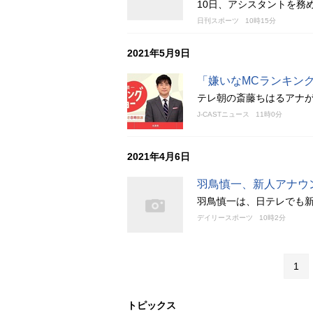
10日、アシスタントを務
日刊スポーツ
10時15分
2021年5月9日
「嫌いなMCランキン
テレ朝の斎藤ちはるアナが
J-CASTニュース
11時0分
2021年4月6日
羽鳥慎一、新人アナウ
羽鳥慎一は、日テレでも
デイリースポーツ
10時2分
1
トピックス