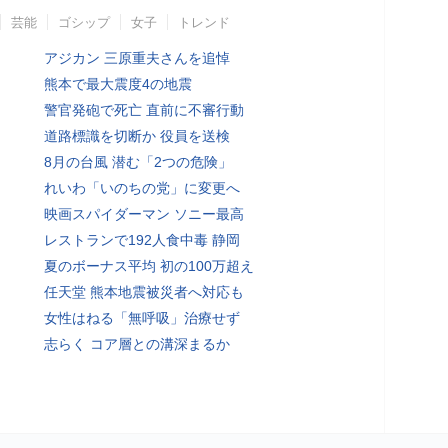
芸能
ゴシップ
女子
トレンド
アジカン 三原重夫さんを追悼
熊本で最大震度4の地震
警官発砲で死亡 直前に不審行動
道路標識を切断か 役員を送検
8月の台風 潜む「2つの危険」
れいわ「いのちの党」に変更へ
映画スパイダーマン ソニー最高
レストランで192人食中毒 静岡
夏のボーナス平均 初の100万超え
任天堂 熊本地震被災者へ対応も
女性はねる「無呼吸」治療せず
志らく コア層との溝深まるか