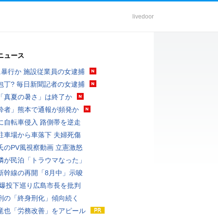
livedoor
ニュース
に暴行か 施設従業員の女逮捕
包丁? 毎日新聞記者の女逮捕
「真夏の暑さ」は終了か
酔者」熊本で通報が頻発か
に自転車侵入 路側帯を逆走
駐車場から車落下 夫婦死傷
氏のPV風視察動画 立憲激怒
隣が民泊「トラウマなった」
新幹線の再開「8月中」示唆
原爆投下巡り広島市長を批判
刑の「終身刑化」傾向続く
竜也「労務改善」をアピール