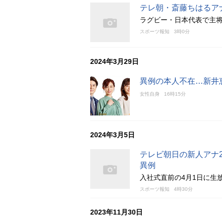
テレ朝・斎藤ちはるア
ラグビー・日本代表で主
スポーツ報知
3時0分
2024年3月29日
異例の本人不在…新井
女性自身
16時15分
2024年3月5日
テレビ朝日の新人アナ
異例
入社式直前の4月1日に生
スポーツ報知
4時30分
2023年11月30日