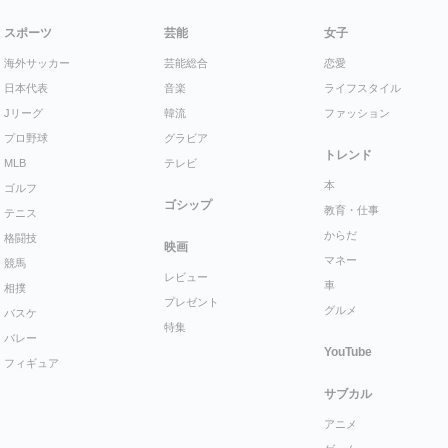
スポーツ
芸能
女子
海外サッカー
芸能総合
恋愛
日本代表
音楽
ライフスタイル
Jリーグ
韓流
ファッション
プロ野球
グラビア
トレンド
MLB
テレビ
本
ゴルフ
ゴシップ
教育・仕事
テニス
からだ
格闘技
映画
マネー
競馬
レビュー
車
相撲
プレゼント
グルメ
バスケ
特集
バレー
YouTube
フィギュア
サブカル
アニメ