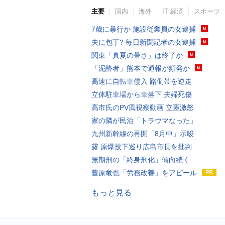
主要
国内
海外
IT 経済
スポーツ
7歳に暴行か 施設従業員の女逮捕
夫に包丁? 毎日新聞記者の女逮捕
関東「真夏の暑さ」は終了か
「泥酔者」熊本で通報が頻発か
高速に自転車侵入 路側帯を逆走
立体駐車場から車落下 夫婦死傷
高市氏のPV風視察動画 立憲激怒
家の隣が民泊「トラウマなった」
九州新幹線の再開「8月中」示唆
露 原爆投下巡り広島市長を批判
無期刑の「終身刑化」傾向続く
藤原竜也「労務改善」をアピール
もっと見る