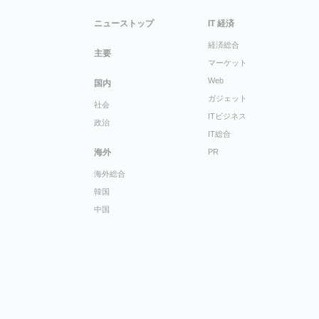
ニューストップ
IT 経済
経済総合
主要
マーケット
Web
国内
ガジェット
社会
ITビジネス
政治
IT総合
海外
PR
海外総合
韓国
中国