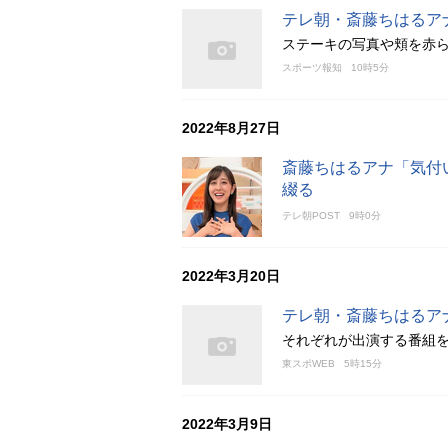
テレ朝・斎藤ちはるア
ステーキの写真や頬を赤
スポーツ報知
10時5分
2022年8月27日
斎藤ちはるアナ「気付
綴る
テレ朝POST
9時0分
2022年3月20日
テレ朝・斎藤ちはるア
それぞれが出演する番組
東スポWEB
5時15分
2022年3月9日