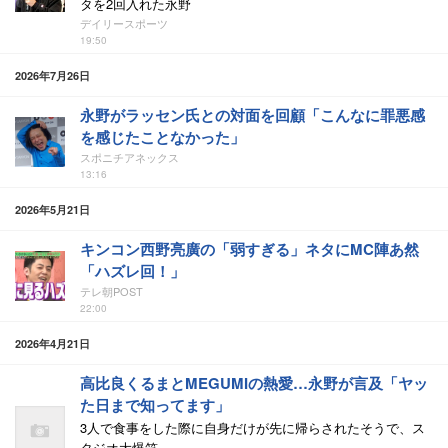
タを2回入れた永野
デイリースポーツ
19:50
2026年7月26日
永野がラッセン氏との対面を回顧「こんなに罪悪感
を感じたことなかった」
スポニチアネックス
13:16
2026年5月21日
キンコン西野亮廣の「弱すぎる」ネタにMC陣あ然
「ハズレ回！」
テレ朝POST
22:00
2026年4月21日
高比良くるまとMEGUMIの熱愛…永野が言及「ヤッ
た日まで知ってます」
3人で食事をした際に自身だけが先に帰らされたそうで、ス
タジオ大爆笑