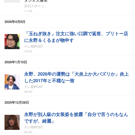
日刊スポーツ
11:42
2026年4月8日
「玉ねぎ抜き」注文に強い口調で返答、ブリトー店
に永野＆くるまが物申す
テレ朝POST
10:00
2026年1月10日
永野、2026年の運勢は「大炎上か大バズリか」炎上
した2017年と不穏な一致
テレ朝POST
08:00
2025年12月28日
永野が別人級の女装姿を披露「自分で言うのもなん
ですが、綺麗」
テレ朝POST
06:00