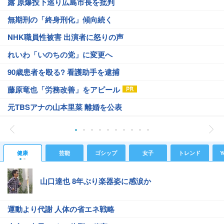
露 原爆投下巡り広島市長を批判
無期刑の「終身刑化」傾向続く
NHK職員性被害 出演者に怒りの声
れいわ「いのちの党」に変更へ
90歳患者を殴る? 看護助手を逮捕
藤原竜也「労務改善」をアピール
元TBSアナの山本里菜 離婚を公表
健康
芸能
ゴシップ
女子
トレンド
Y
山口達也 8年ぶり楽器姿に感涙か
運動より代謝 人体の省エネ戦略