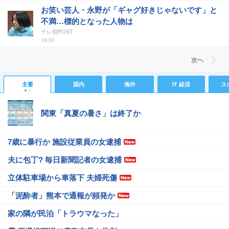
お笑い芸人・永野が「ギャグ好きじゃないです」と
不満…標的となった人物は
テレ朝POST
18:30
次ヘ
主要
国内
海外
IT 経済
ス
関東「真夏の暑さ」は終了か
7歳に暴行か 施設従業員の女逮捕
夫に包丁? 毎日新聞記者の女逮捕
立体駐車場から車落下 夫婦死傷
「泥酔者」熊本で通報が頻発か
家の隣が民泊「トラウマなった」