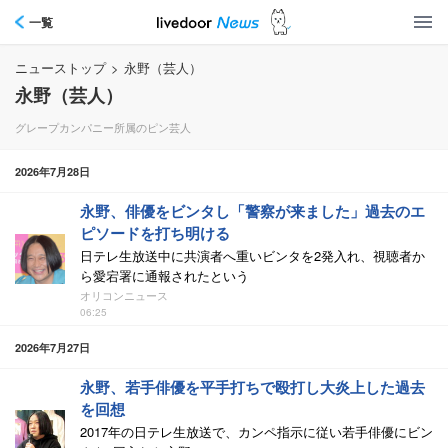
一覧
ニューストップ
>
永野（芸人）
永野（芸人）
グレープカンパニー所属のピン芸人
2026年7月28日
永野、俳優をビンタし「警察が来ました」過去のエ
ピソードを打ち明ける
日テレ生放送中に共演者へ重いビンタを2発入れ、視聴者か
ら愛宕署に通報されたという
オリコンニュース
06:25
2026年7月27日
永野、若手俳優を平手打ちで殴打し大炎上した過去
を回想
2017年の日テレ生放送で、カンペ指示に従い若手俳優にビン