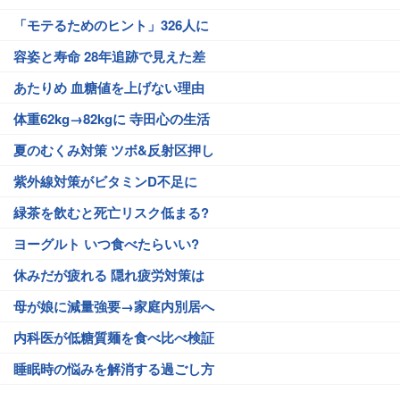
「モテるためのヒント」326人に
容姿と寿命 28年追跡で見えた差
あたりめ 血糖値を上げない理由
体重62kg→82kgに 寺田心の生活
夏のむくみ対策 ツボ&反射区押し
紫外線対策がビタミンD不足に
緑茶を飲むと死亡リスク低まる?
ヨーグルト いつ食べたらいい?
休みだが疲れる 隠れ疲労対策は
母が娘に減量強要→家庭内別居へ
内科医が低糖質麺を食べ比べ検証
睡眠時の悩みを解消する過ごし方