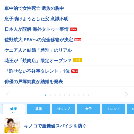
車中泊で女性死亡 遺族の胸中
息子助けようとした父 意識不明
日本人が誤解 海外タトゥー事情
佐野航大 PSVへの完全移籍が決定
ケニア人と結婚「差別」のリアル
花王が「焼肉店」限定オープン？
「許せない不祥事タレント」1位
俳優の戸塚純貴が結婚を発表
健康
芸能
ゴシップ
女子
トレンド
Y
キノコで血糖値スパイクを防ぐ