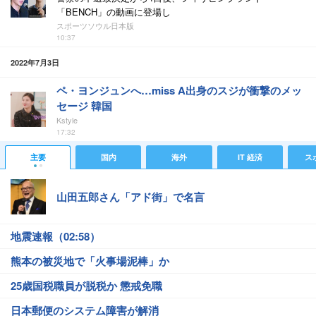
「BENCH」の動画に登場し
スポーツソウル日本版
10:37
2022年7月3日
ペ・ヨンジュンへ…miss A出身のスジが衝撃のメッ
セージ 韓国
Kstyle
17:32
主要
国内
海外
IT 経済
ス
山田五郎さん「アド街」で名言
地震速報（02:58）
熊本の被災地で「火事場泥棒」か
25歳国税職員が脱税か 懲戒免職
日本郵便のシステム障害が解消