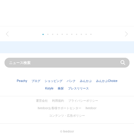
Peachy
ブログ
ショッピング
バンク
みんかぶ
みんかぶChoice
Kstyle
株探
プレスリリース
運営会社
利用規約
プライバシーポリシー
livedoorお客様サポートセンター
livedoor
コンテンツ・広告ポリシー
© livedoor