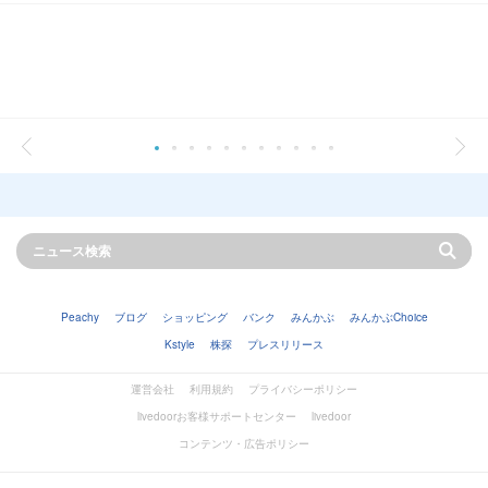
Peachy
ブログ
ショッピング
バンク
みんかぶ
みんかぶChoice
Kstyle
株探
プレスリリース
運営会社
利用規約
プライバシーポリシー
livedoorお客様サポートセンター
livedoor
コンテンツ・広告ポリシー