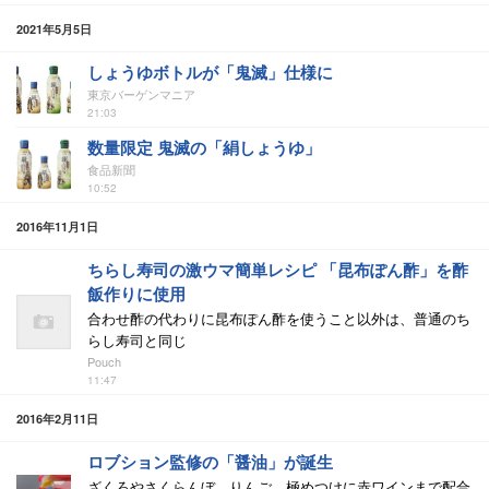
2021年5月5日
しょうゆボトルが「鬼滅」仕様に
東京バーゲンマニア
21:03
数量限定 鬼滅の「絹しょうゆ」
食品新聞
10:52
2016年11月1日
ちらし寿司の激ウマ簡単レシピ 「昆布ぽん酢」を酢
飯作りに使用
合わせ酢の代わりに昆布ぽん酢を使うこと以外は、普通のち
らし寿司と同じ
Pouch
11:47
2016年2月11日
ロブション監修の「醤油」が誕生
ざくろやさくらんぼ、りんご、極めつけに赤ワインまで配合