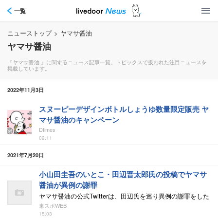
一覧
ニューストップ
>
ヤマサ醤油
ヤマサ醤油
『ヤマサ醤油 』に関するニュース記事一覧。トピックスで扱われた注目ニュースを
掲載しています。
2022年11月3日
スヌーピーデザインボトルしょうゆ数量限定販売 ヤ
マサ醤油のキャンペーン
Dtimes
02:11
2021年7月20日
小山田圭吾のいとこ・田辺晋太郎氏の投稿でヤマサ
醤油が異例の謝罪
ヤマサ醤油の公式Twitterは、田辺氏を巡り異例の謝罪をした
東スポWEB
15:03