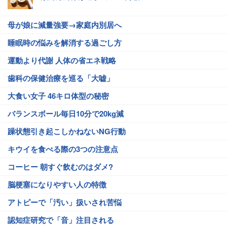
母が娘に減量強要→家庭内別居へ
睡眠時の悩みを解消する過ごし方
運動より代謝 人体の省エネ戦略
歯科の保健治療を巡る「大嘘」
大食い女子 46キロ体型の秘密
バランスボール毎日10分で20kg減
躁状態引き起こしかねないNG行動
キウイを食べる際の3つの注意点
コーヒー 朝すぐ飲むのはダメ?
脳梗塞になりやすい人の特徴
アトピーで「汚い」扱いされ苦悩
認知症研究で「音」注目される