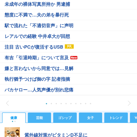
未成年の裸体写真所持か 男逮捕
態度に不満で…夫の弟を暴行死
駅で流れた「不適切音声」に声明
レアルでの経験 中井卓大が回想
注目 古いPCが復活するUSB
有吉「引退時期」について言及
嫌と言わないから同意では…見解
執行猶予つけば御の字 記者指摘
バカヤロー…人気声優が別れ悲痛
健康
芸能
ゴシップ
女子
トレンド
Y
紫外線対策がビタミンD不足に