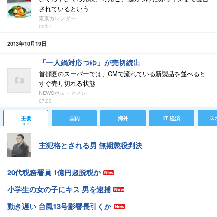
されているという
東京カレンダー
05:07
2013年10月19日
「一人鍋対応つゆ」が売切続出
首都圏のスーパーでは、CMで流れている新製品を並べると
すぐ売り切れる状態
NEWSポストセブン
07:00
主要
国内
海外
IT 経済
ス
主犯格とされる男 無期懲役判決
20代税務署員 1億円超脱税か
小学生の女の子にキス 男を逮捕
動き遅い 台風13号影響長引くか