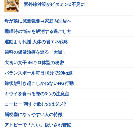
紫外線対策がビタミンD不足に
母が娘に減量強要→家庭内別居へ
睡眠時の悩みを解消する過ごし方
運動より代謝 人体の省エネ戦略
歯科の保健治療を巡る「大嘘」
大食い女子 46キロ体型の秘密
バランスボール毎日10分で20kg減
躁状態引き起こしかねないNG行動
キウイを食べる際の3つの注意点
コーヒー 朝すぐ飲むのはダメ?
脳梗塞になりやすい人の特徴
アトピーで「汚い」扱いされ苦悩