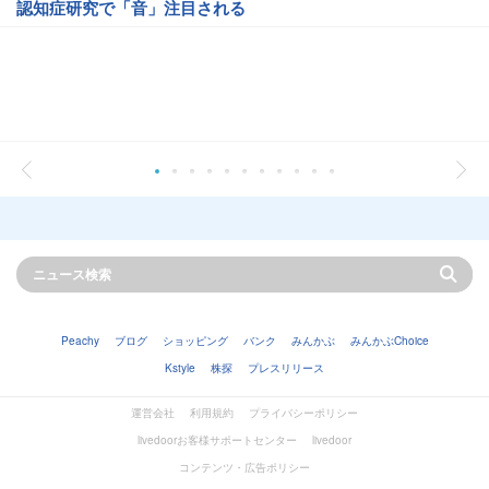
認知症研究で「音」注目される
Peachy
ブログ
ショッピング
バンク
みんかぶ
みんかぶChoice
Kstyle
株探
プレスリリース
運営会社
利用規約
プライバシーポリシー
livedoorお客様サポートセンター
livedoor
コンテンツ・広告ポリシー