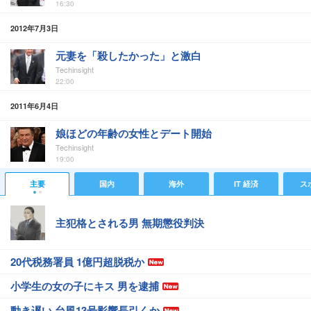
16:30
2012年7月3日
元妻を「殺したかった」と激白
Techinsight
22:00
2011年6月4日
娘ほどの年齢の女性とデート開始
Techinsight
19:00
主要
国内
海外
IT 経済
ス
主犯格とされる男 無期懲役判決
20代税務署員 1億円超脱税か
小学生の女の子にキス 男を逮捕
動き遅い 台風13号影響長引くか