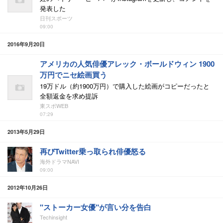
発表した
日刊スポーツ
09:00
2016年9月20日
アメリカの人気俳優アレック・ボールドウィン 1900
万円でニセ絵画買う
19万ドル（約1900万円）で購入した絵画がコピーだったと
全額返金を求め提訴
東スポWEB
07:29
2013年5月29日
再びTwitter乗っ取られ俳優怒る
海外ドラマNAVI
09:00
2012年10月26日
"ストーカー女優"が言い分を告白
Techinsight