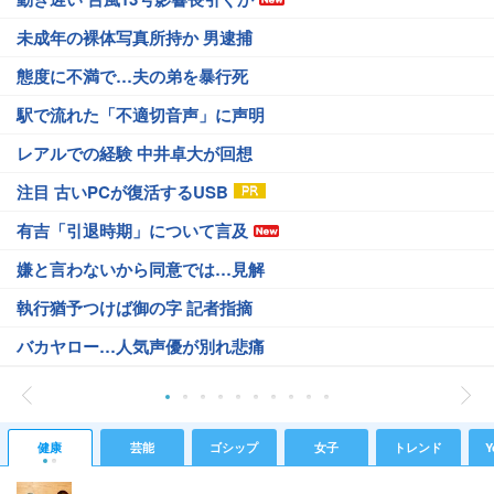
未成年の裸体写真所持か 男逮捕
態度に不満で…夫の弟を暴行死
駅で流れた「不適切音声」に声明
レアルでの経験 中井卓大が回想
注目 古いPCが復活するUSB
有吉「引退時期」について言及
嫌と言わないから同意では…見解
執行猶予つけば御の字 記者指摘
バカヤロー…人気声優が別れ悲痛
健康
芸能
ゴシップ
女子
トレンド
Y