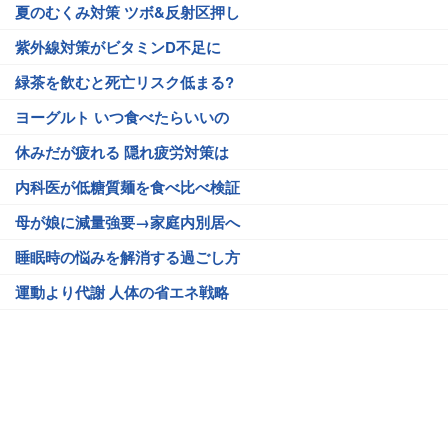
夏のむくみ対策 ツボ&反射区押し
紫外線対策がビタミンD不足に
緑茶を飲むと死亡リスク低まる?
ヨーグルト いつ食べたらいいの
休みだが疲れる 隠れ疲労対策は
内科医が低糖質麺を食べ比べ検証
母が娘に減量強要→家庭内別居へ
睡眠時の悩みを解消する過ごし方
運動より代謝 人体の省エネ戦略