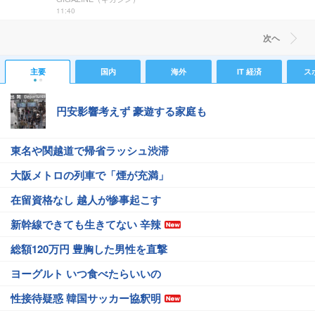
11:40
次ヘ
主要
国内
海外
IT 経済
ス
円安影響考えず 豪遊する家庭も
東名や関越道で帰省ラッシュ渋滞
大阪メトロの列車で「煙が充満」
在留資格なし 越人が惨事起こす
新幹線できても生きてない 辛辣
総額120万円 豊胸した男性を直撃
ヨーグルト いつ食べたらいいの
性接待疑惑 韓国サッカー協釈明