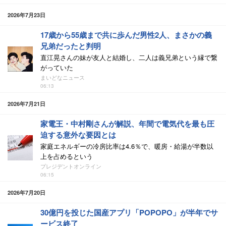
2026年7月23日
17歳から55歳まで共に歩んだ男性2人、まさかの義
兄弟だったと判明
直江晃さんの妹が友人と結婚し、二人は義兄弟という縁で繋
がっていた
まいどなニュース
06:13
2026年7月21日
家電王・中村剛さんが解説、年間で電気代を最も圧
迫する意外な要因とは
家庭エネルギーの冷房比率は4.6％で、暖房・給湯が半数以
上を占めるという
プレジデントオンライン
06:15
2026年7月20日
30億円を投じた国産アプリ「POPOPO」が半年でサ
ービス終了