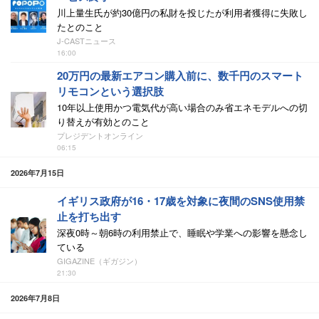
川上量生氏が約30億円の私財を投じたが利用者獲得に失敗し
たとのこと
J-CASTニュース
16:00
20万円の最新エアコン購入前に、数千円のスマート
リモコンという選択肢
10年以上使用かつ電気代が高い場合のみ省エネモデルへの切
り替えが有効とのこと
プレジデントオンライン
06:15
2026年7月15日
イギリス政府が16・17歳を対象に夜間のSNS使用禁
止を打ち出す
深夜0時～朝6時の利用禁止で、睡眠や学業への影響を懸念し
ている
GIGAZINE（ギガジン）
21:30
2026年7月8日