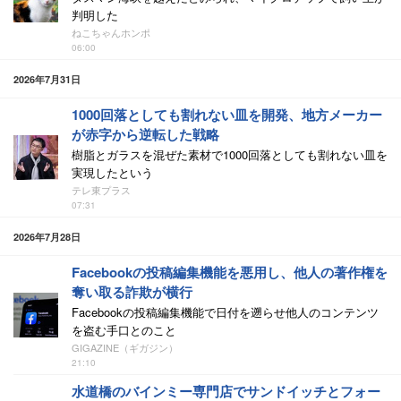
判明した
ねこちゃんホンポ
06:00
2026年7月31日
1000回落としても割れない皿を開発、地方メーカー
が赤字から逆転した戦略
樹脂とガラスを混ぜた素材で1000回落としても割れない皿を
実現したという
テレ東プラス
07:31
2026年7月28日
Facebookの投稿編集機能を悪用し、他人の著作権を
奪い取る詐欺が横行
Facebookの投稿編集機能で日付を遡らせ他人のコンテンツ
を盗む手口とのこと
GIGAZINE（ギガジン）
21:10
水道橋のバインミー専門店でサンドイッチとフォー