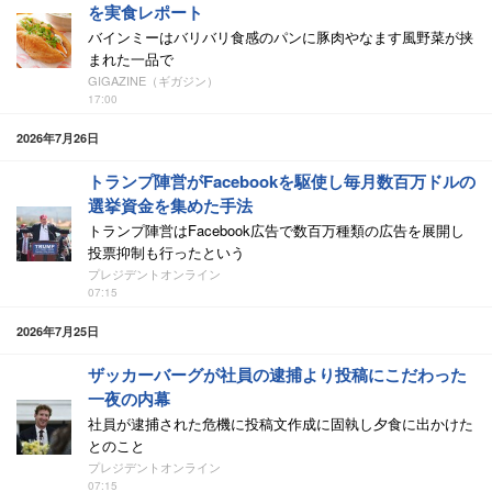
を実食レポート
バインミーはバリバリ食感のパンに豚肉やなます風野菜が挟
まれた一品で
GIGAZINE（ギガジン）
17:00
2026年7月26日
トランプ陣営がFacebookを駆使し毎月数百万ドルの
選挙資金を集めた手法
トランプ陣営はFacebook広告で数百万種類の広告を展開し
投票抑制も行ったという
プレジデントオンライン
07:15
2026年7月25日
ザッカーバーグが社員の逮捕より投稿にこだわった
一夜の内幕
社員が逮捕された危機に投稿文作成に固執し夕食に出かけた
とのこと
プレジデントオンライン
07:15