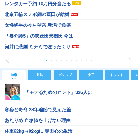
レンタカー予約 10万円分当たる
北京五輪スノボ銅の冨田が結婚
女性騎手の今村聖奈 新潟で負傷
「要介護5」の志茂田景樹氏 今は
河井に悲劇 ミナミでぼったくり
健康
芸能
ゴシップ
女子
トレンド
Y
「モテるためのヒント」326人に
容姿と寿命 28年追跡で見えた差
あたりめ 血糖値を上げない理由
体重62kg→82kgに 寺田心の生活