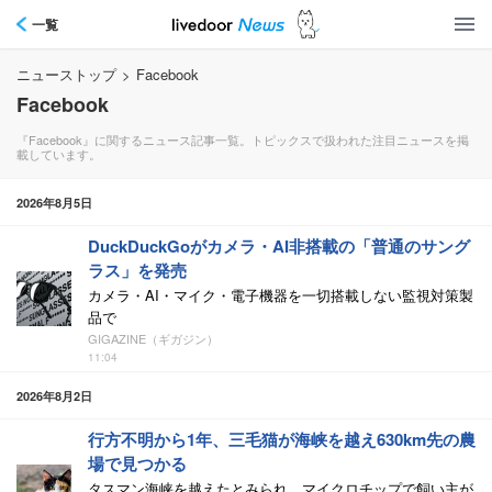
一覧
ニューストップ
>
Facebook
Facebook
『Facebook』に関するニュース記事一覧。トピックスで扱われた注目ニュースを掲
載しています。
2026年8月5日
DuckDuckGoがカメラ・AI非搭載の「普通のサング
ラス」を発売
カメラ・AI・マイク・電子機器を一切搭載しない監視対策製
品で
GIGAZINE（ギガジン）
11:04
2026年8月2日
行方不明から1年、三毛猫が海峡を越え630km先の農
場で見つかる
タスマン海峡を越えたとみられ、マイクロチップで飼い主が