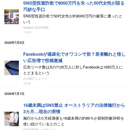
SNS型投資詐欺で8000万円を失った50代女性が語る
巧妙な手口
SNS型投資詐欺で50代女性が約8000万円の被害に遭ったと
いう
livedoor ECHOES
13:25
2026年7月5日
Facebookが過疎化でオワコン寸前？若者離れと怪し
い広告増で投稿激減
広告リーチ数はXの7120万人に対しFacebookは1650万人に
とどまるという
J-CASTニュース
16:00
2026年7月1日
16歳未満はSNS禁止 オーストラリアの法律施行から
3カ月…現在の実情
施行から3カ月経過後も16歳未満の約86％が規制対象SNSを
使い続けているとのこと
GIGAZINE（ギガジン）