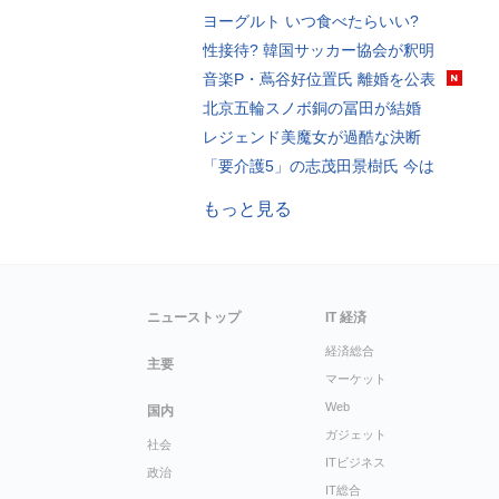
ヨーグルト いつ食べたらいい?
性接待? 韓国サッカー協会が釈明
音楽P・蔦谷好位置氏 離婚を公表
北京五輪スノボ銅の冨田が結婚
レジェンド美魔女が過酷な決断
「要介護5」の志茂田景樹氏 今は
もっと見る
ニューストップ
IT 経済
経済総合
主要
マーケット
Web
国内
ガジェット
社会
ITビジネス
政治
IT総合