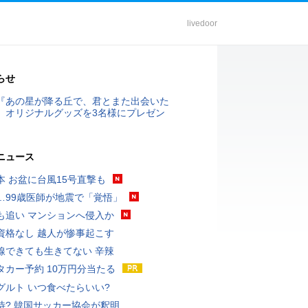
livedoor
らせ
『あの星が降る丘で、君とまた出会いた
』オリジナルグッズを3名様にプレゼン
ニュース
本 お盆に台風15号直撃も
…99歳医師が地震で「覚悟」
も追い マンションへ侵入か
資格なし 越人が惨事起こす
線できても生きてない 辛辣
タカー予約 10万円分当たる
グルト いつ食べたらいい?
待? 韓国サッカー協会が釈明