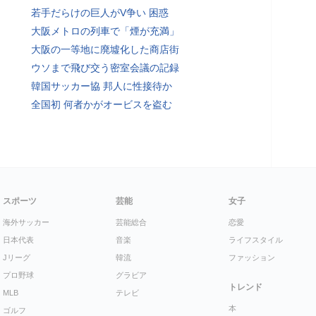
若手だらけの巨人がV争い 困惑
大阪メトロの列車で「煙が充満」
大阪の一等地に廃墟化した商店街
ウソまで飛び交う密室会議の記録
韓国サッカー協 邦人に性接待か
全国初 何者かがオービスを盗む
スポーツ
芸能
女子
海外サッカー
芸能総合
恋愛
日本代表
音楽
ライフスタイル
Jリーグ
韓流
ファッション
プロ野球
グラビア
トレンド
MLB
テレビ
本
ゴルフ