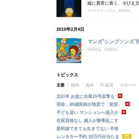
縦に異常に長く、そびえ
ナリナリドットコム
9時35分
2010年2月4日
マンガ"シンプソンズ"
WIRED.jp
12時13分
トピックス
主要
国内
海外
IT 経済
スポーツ
北日本 お盆に台風15号直撃も
宿命…99歳医師が地震で「覚悟」
子ども追い マンションへ侵入か
在留資格なし 越人が惨事起こす
新幹線できても生きてない 辛辣
レンタカー予約 10万円分当たる