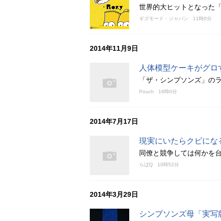
世界的大ヒットとなった
ギズモード・ジャパン
11時0分
2014年11月9日
人体模型ケーキがグロ
「ザ・シンプソンズ」の
Pouch
16時0分
2014年7月17日
現実にいたらクビにな
同僚と競争しては何かを
らばQ
10時52分
2014年3月29日
シンプソンズ母「実写