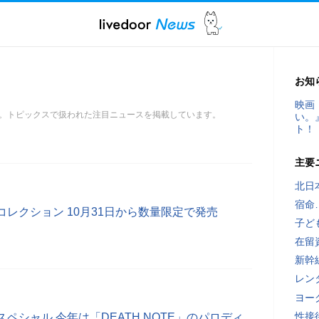
お知
映画
。トピックスで扱われた注目ニュースを掲載しています。
い。
ト！
主要
北日
宿命
レクション 10月31日から数量限定で発売
子ど
在留
新幹
レン
ヨー
性接
ペシャル 今年は「DEATH NOTE」のパロディ