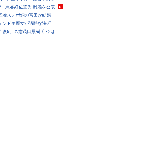
P・蔦谷好位置氏 離婚を公表
五輪スノボ銅の冨田が結婚
ェンド美魔女が過酷な決断
介護5」の志茂田景樹氏 今は