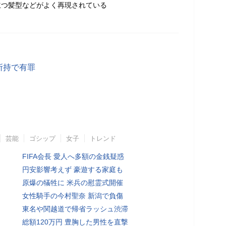
立つ髪型などがよく再現されている
所持で有罪
芸能
ゴシップ
女子
トレンド
FIFA会長 愛人へ多額の金銭疑惑
円安影響考えず 豪遊する家庭も
原爆の犠牲に 米兵の慰霊式開催
女性騎手の今村聖奈 新潟で負傷
東名や関越道で帰省ラッシュ渋滞
総額120万円 豊胸した男性を直撃