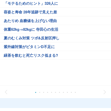
「モテるためのヒント」326人に
容姿と寿命 28年追跡で見えた差
あたりめ 血糖値を上げない理由
体重62kg→82kgに 寺田心の生活
夏のむくみ対策 ツボ&反射区押し
紫外線対策がビタミンD不足に
緑茶を飲むと死亡リスク低まる?