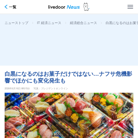
一覧
>
>
>
白黒になるのはお菓
ニューストップ
IT 経済ニュース
経済総合ニュース
白黒になるのはお菓子だけではない…ナフサ危機影
響でほかにも変化発生も
2026年6月16日 8時15分
写真：プレジデントオンライン