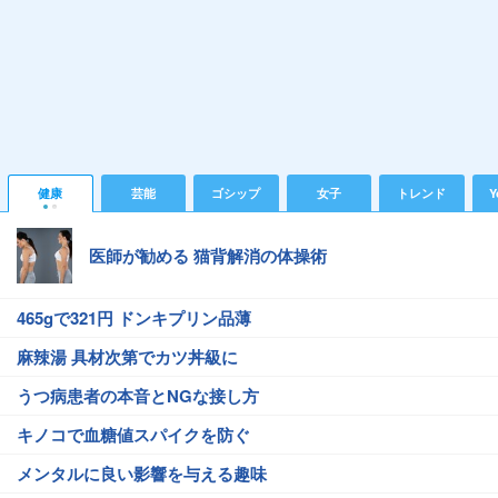
健康
芸能
ゴシップ
女子
トレンド
Y
医師が勧める 猫背解消の体操術
465gで321円 ドンキプリン品薄
麻辣湯 具材次第でカツ丼級に
うつ病患者の本音とNGな接し方
キノコで血糖値スパイクを防ぐ
メンタルに良い影響を与える趣味