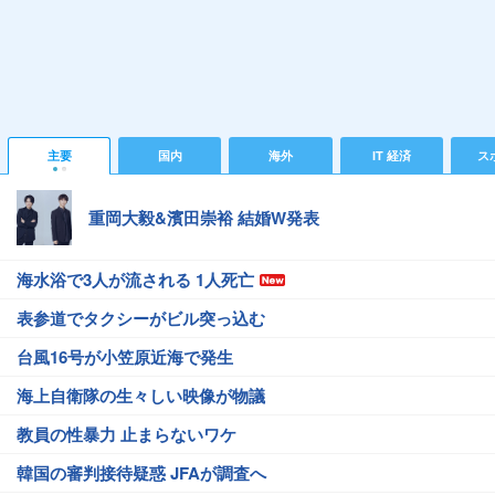
主要
国内
海外
IT 経済
ス
重岡大毅&濱田崇裕 結婚W発表
海水浴で3人が流される 1人死亡
表参道でタクシーがビル突っ込む
台風16号が小笠原近海で発生
海上自衛隊の生々しい映像が物議
教員の性暴力 止まらないワケ
韓国の審判接待疑惑 JFAが調査へ