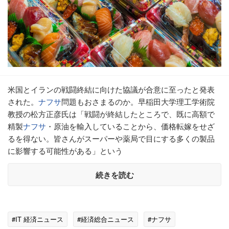
米国とイランの戦闘終結に向けた協議が合意に至ったと発表
された。
ナフサ
問題もおさまるのか。早稲田大学理工学術院
教授の松方正彦氏は「戦闘が終結したところで、既に高額で
精製
ナフサ
・原油を輸入していることから、価格転嫁をせざ
るを得ない。皆さんがスーパーや薬局で目にする多くの製品
に影響する可能性がある」という
続きを読む
#IT 経済ニュース
#経済総合ニュース
#ナフサ