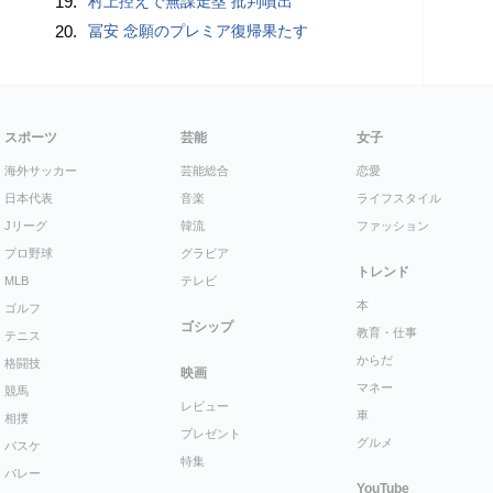
19.
村上控えで無謀走塁 批判噴出
20.
冨安 念願のプレミア復帰果たす
スポーツ
芸能
女子
海外サッカー
芸能総合
恋愛
日本代表
音楽
ライフスタイル
Jリーグ
韓流
ファッション
プロ野球
グラビア
トレンド
MLB
テレビ
本
ゴルフ
ゴシップ
教育・仕事
テニス
からだ
格闘技
映画
マネー
競馬
レビュー
車
相撲
プレゼント
グルメ
バスケ
特集
バレー
YouTube