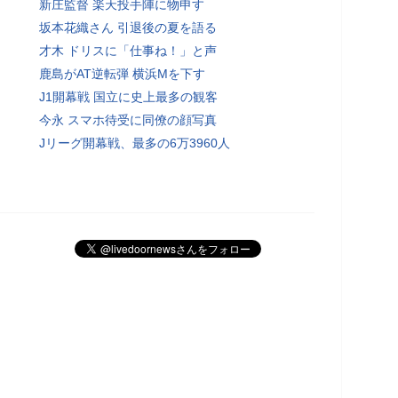
新庄監督 楽天投手陣に物申す
坂本花織さん 引退後の夏を語る
才木 ドリスに「仕事ね！」と声
鹿島がAT逆転弾 横浜Mを下す
J1開幕戦 国立に史上最多の観客
今永 スマホ待受に同僚の顔写真
Jリーグ開幕戦、最多の6万3960人