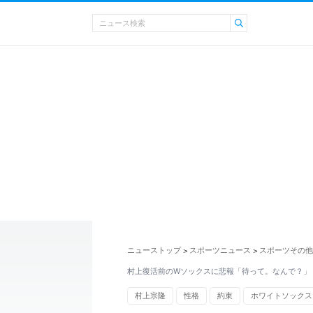
ニューストップ
スポーツニュース
スポーツその他
>
>
村上復活前のWソックスに悲報「待って。なんで？」
村上宗隆
性格
約束
ホワイトソックス