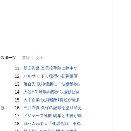
スポーツ
芸能
女子
11.
新庄監督 楽天投手陣に物申す
12.
バルサ ロドリ獲得へ初弾拒否
13.
落合氏 阪神優勝に「油断禁物」
14.
大谷HR 球場内部から撮影公開
15.
大手企業 役員報酬1億超が最多
が報道
16.
三井寺真 久保の記録を塗り替え
17.
ドジャース連敗 朗希と由伸が鍵
18.
日ハムvs楽天「死球合戦」不穏