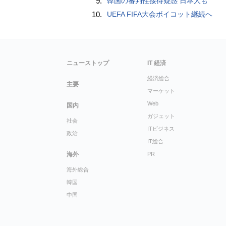
9.
韓国の審判性接待疑惑 日本人も
10.
UEFA FIFA大会ボイコット継続へ
ニューストップ
IT 経済
経済総合
主要
マーケット
Web
国内
ガジェット
社会
ITビジネス
政治
IT総合
海外
PR
海外総合
韓国
中国