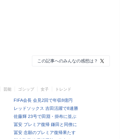
この記事へのみんなの感想は？
芸能
ゴシップ
女子
トレンド
FIFA会長 会見2回で年収8億円
レッドソックス 吉田活躍で8連勝
佐藤輝 23号で田淵・掛布に並ぶ
冨安 プレミア復帰 鎌田と同僚に
冨安 念願のプレミア復帰果たす