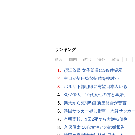
ランキング
総合
国内
政治
海外
経済
IT
1.
須江監督 女子部員に3条件提示
2.
中日が新庄監督招聘を検討か
3.
バルサ下部組織に有望日本人いる
4.
久保優太「10代女性の方と再婚」
5.
楽天から死球5個 新庄監督が苦言
6.
韓国サッカー界に衝撃 大韓サッカー協会に外国人審判への“性的接待”疑惑 韓国メディア
7.
有明高校、9回2死から大逆転勝利
8.
久保優太 10代女性との結婚報告