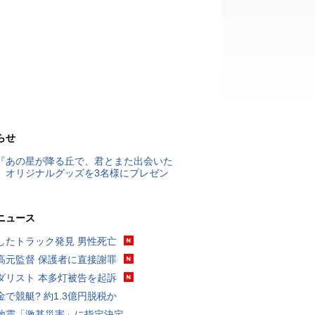
らせ
『あの星が降る丘で、君とまた出会いた
』オリジナルグッズを3名様にプレゼン
ニュース
したトラック発見 男性死亡
高元監督 保護者に直接謝罪
ダリスト 本多灯被告を起訴
金で競艇? 約1.3億円脱税か
地震「激甚災害」に指定決定