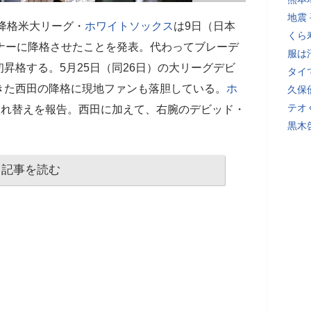
地震
降格米大リーグ・
ホワイトソックス
は9日（日本
くら
ナーに降格させたことを発表。代わってブレーデ
服は
昇格する。5月25日（同26日）の大リーグデビ
タイ
きた西田の降格に現地ファンも落胆している。
ホ
久保
テオ
入れ替えを報告。西田に加えて、右腕のデビッド・
黒木
記事を読む