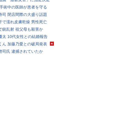
 手術中の医師が患者を守る
寿司 閉店間際の大盛り話題
汗で濡れ皮膚乾燥 男性死亡
で銃乱射 祖父母も殺害か
優太 10代女性との結婚報告
くん 加藤乃愛との破局発表
啓司氏 逮捕されていたか