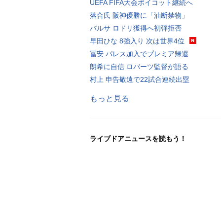
UEFA FIFA大会ボイコット継続へ
落合氏 阪神優勝に「油断禁物」
バルサ ロドリ獲得へ初弾拒否
早田ひな 8強入り 次は世界4位
冨安 パレス加入でプレミア帰還
朗希に自信 ロバーツ監督が語る
村上 申告敬遠で22試合連続出塁
もっと見る
ライブドアニュースを読もう！