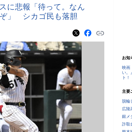
スに悲報「待って。なん
ぞ」 シカゴ民も落胆
お知
映画
い。
ト！
主要
脱輪
広陵
銀メ
詐取
熊本