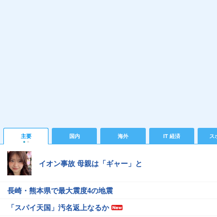
主要
国内
海外
IT 経済
ス
イオン事故 母親は「ギャー」と
長崎・熊本県で最大震度4の地震
「スパイ天国」汚名返上なるか