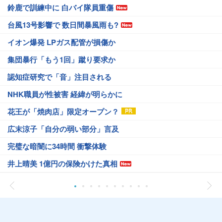
鈴鹿で訓練中に 白バイ隊員重傷
台風13号影響で 数日間暴風雨も?
イオン爆発 LPガス配管が損傷か
集団暴行「もう1回」蹴り要求か
認知症研究で「音」注目される
NHK職員が性被害 経緯が明らかに
花王が「焼肉店」限定オープン？
広末涼子「自分の弱い部分」言及
完璧な暗闇に34時間 衝撃体験
井上晴美 1億円の保険かけた真相