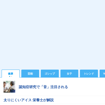
健康
芸能
ゴシップ
女子
トレンド
Y
認知症研究で「音」注目される
太りにくいアイス 栄養士が解説