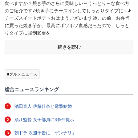
食べますか？焼き芋のさらに美味しい～うっとり～な食べ方
のご紹介です♪焼き芋にチーズインしてしっとりタイプに～♪
チーズスイートポテトおはようございます😃この前、お弁当
に買った焼き芋が、最高にポソポソ食感だったので、しっと
りタイプに強制変更&
続きを読む
#グルメニュース
総合ニュースランキング
池田直人 佐藤佳奈と電撃結婚
1
須江監督 女子部員に3条件提示
2
朝ドラ 次週予告に「ゲンナリ」
3