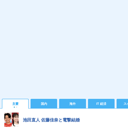
主要
国内
海外
IT 経済
ス
池田直人 佐藤佳奈と電撃結婚