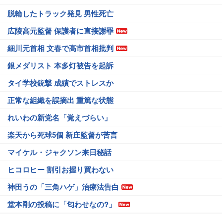
脱輪したトラック発見 男性死亡
広陵高元監督 保護者に直接謝罪
細川元首相 文春で高市首相批判
銀メダリスト 本多灯被告を起訴
タイ学校銃撃 成績でストレスか
正常な組織を誤摘出 重篤な状態
れいわの新党名「覚えづらい」
楽天から死球5個 新庄監督が苦言
マイケル・ジャクソン来日秘話
ヒコロヒー 割引お握り買わない
神田うの「三角ハゲ」治療法告白
堂本剛の投稿に「匂わせなの?」