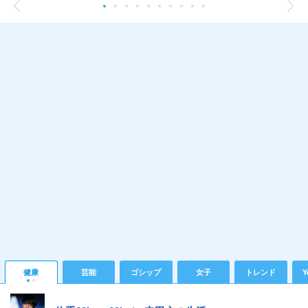
健康
芸能
ゴシップ
女子
トレンド
Y