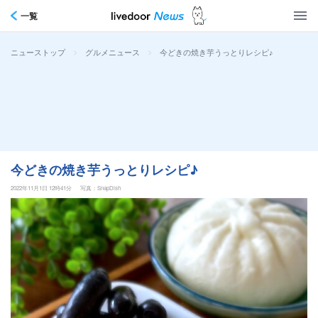
一覧
>
>
今どきの焼き芋うっとりレシピ♪
ニューストップ
グルメニュース
今どきの焼き芋うっとりレシピ♪
2022年11月1日 12時41分
写真：SnapDish