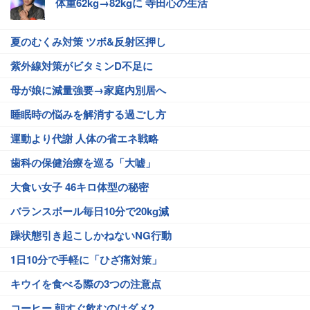
体重62kg→82kgに 寺田心の生活
夏のむくみ対策 ツボ&反射区押し
紫外線対策がビタミンD不足に
母が娘に減量強要→家庭内別居へ
睡眠時の悩みを解消する過ごし方
運動より代謝 人体の省エネ戦略
歯科の保健治療を巡る「大嘘」
大食い女子 46キロ体型の秘密
バランスボール毎日10分で20kg減
躁状態引き起こしかねないNG行動
1日10分で手軽に「ひざ痛対策」
キウイを食べる際の3つの注意点
コーヒー 朝すぐ飲むのはダメ?