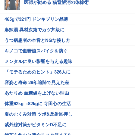
医師が勧める 猫背解消の体操術
465gで321円 ドンキプリン品薄
麻辣湯 具材次第でカツ丼級に
うつ病患者の本音とNGな接し方
キノコで血糖値スパイクを防ぐ
メンタルに良い影響を与える趣味
「モテるためのヒント」326人に
容姿と寿命 28年追跡で見えた差
あたりめ 血糖値を上げない理由
体重62kg→82kgに 寺田心の生活
夏のむくみ対策 ツボ&反射区押し
紫外線対策がビタミンD不足に