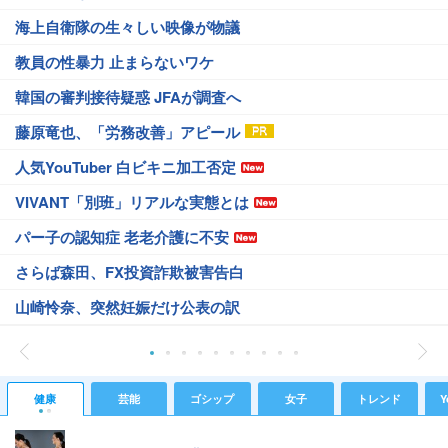
海上自衛隊の生々しい映像が物議
教員の性暴力 止まらないワケ
韓国の審判接待疑惑 JFAが調査へ
藤原竜也、「労務改善」アピール
人気YouTuber 白ビキニ加工否定
VIVANT「別班」リアルな実態とは
パー子の認知症 老老介護に不安
さらば森田、FX投資詐欺被害告白
山崎怜奈、突然妊娠だけ公表の訳
健康
芸能
ゴシップ
女子
トレンド
Y