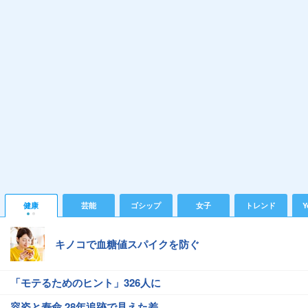
健康
芸能
ゴシップ
女子
トレンド
Y
キノコで血糖値スパイクを防ぐ
「モテるためのヒント」326人に
容姿と寿命 28年追跡で見えた差