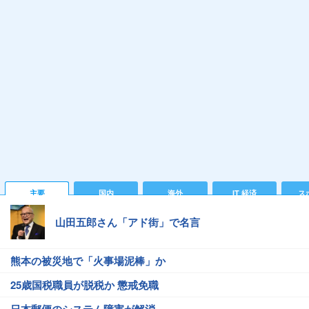
主要
国内
海外
IT 経済
ス
山田五郎さん「アド街」で名言
熊本の被災地で「火事場泥棒」か
25歳国税職員が脱税か 懲戒免職