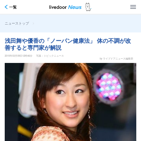
一覧
>
ニューストップ
浅田舞や優香の「ノーパン健康法」 体の不調が改
善すると専門家が解説
2015年03月09日12時46分
写真：トピックニュース
by ライブドアニュース編集部