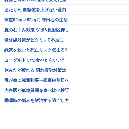
あたりめ 血糖値を上げない理由
体重62kg→82kgに 寺田心の生活
夏のむくみ対策 ツボ&反射区押し
紫外線対策がビタミンD不足に
緑茶を飲むと死亡リスク低まる?
ヨーグルト いつ食べたらいい?
休みだが疲れる 隠れ疲労対策は
母が娘に減量強要→家庭内別居へ
内科医が低糖質麺を食べ比べ検証
睡眠時の悩みを解消する過ごし方