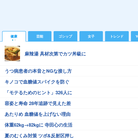
健康
芸能
ゴシップ
女子
トレンド
Y
麻辣湯 具材次第でカツ丼級に
うつ病患者の本音とNGな接し方
キノコで血糖値スパイクを防ぐ
「モテるためのヒント」326人に
容姿と寿命 28年追跡で見えた差
あたりめ 血糖値を上げない理由
体重62kg→82kgに 寺田心の生活
夏のむくみ対策 ツボ&反射区押し