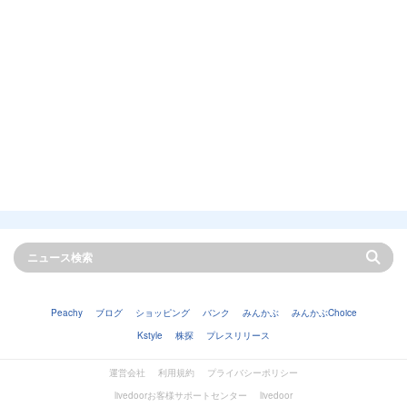
Peachy
ブログ
ショッピング
バンク
みんかぶ
みんかぶChoice
Kstyle
株探
プレスリリース
運営会社
利用規約
プライバシーポリシー
livedoorお客様サポートセンター
livedoor