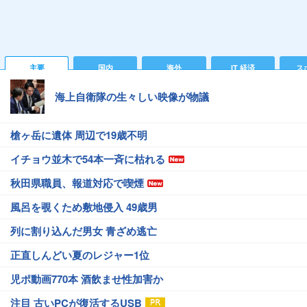
主要
国内
海外
IT 経済
ス
海上自衛隊の生々しい映像が物議
槍ヶ岳に遺体 周辺で19歳不明
イチョウ並木で54本一斉に枯れる
秋田県職員、報道対応で喫煙
風呂を覗くため敷地侵入 49歳男
列に割り込んだ男女 青ざめ逃亡
正直しんどい夏のレジャー1位
児ポ動画770本 酒飲ませ性加害か
注目 古いPCが復活するUSB