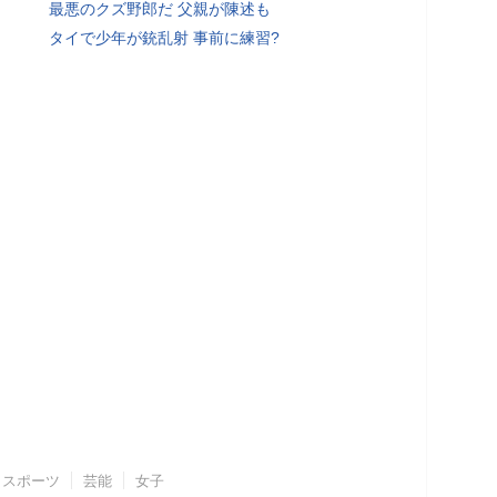
最悪のクズ野郎だ 父親が陳述も
タイで少年が銃乱射 事前に練習?
スポーツ
芸能
女子