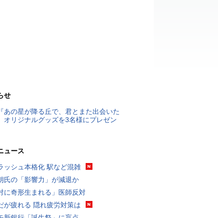
らせ
『あの星が降る丘で、君とまた出会いた
』オリジナルグッズを3名様にプレゼン
ニュース
ラッシュ本格化 駅など混雑
朗氏の「影響力」が減退か
対に奇形生まれる」医師反対
だが疲れる 隠れ疲労対策は
モ新銀行「誕生祭」に盲点