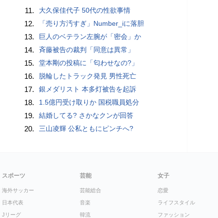
11.
大久保佳代子 50代の性欲事情
12.
「売り方汚すぎ」Number_iに落胆
13.
巨人のベテラン左腕が「密会」か
14.
斉藤被告の裁判「同意は異常」
15.
堂本剛の投稿に「匂わせなの?」
16.
脱輪したトラック発見 男性死亡
17.
銀メダリスト 本多灯被告を起訴
18.
1.5億円受け取りか 国税職員処分
19.
結婚してる? さかなクンが回答
20.
三山凌輝 公私ともにピンチへ?
スポーツ
芸能
女子
海外サッカー
芸能総合
恋愛
日本代表
音楽
ライフスタイル
Jリーグ
韓流
ファッション