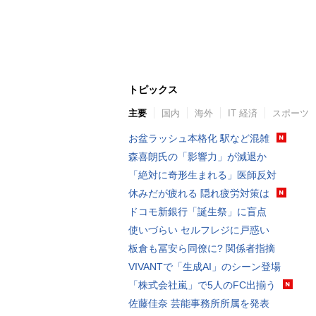
トピックス
主要
国内
海外
IT 経済
スポーツ
お盆ラッシュ本格化 駅など混雑
森喜朗氏の「影響力」が減退か
「絶対に奇形生まれる」医師反対
休みだが疲れる 隠れ疲労対策は
ドコモ新銀行「誕生祭」に盲点
使いづらい セルフレジに戸惑い
板倉も冨安ら同僚に? 関係者指摘
VIVANTで「生成AI」のシーン登場
「株式会社嵐」で5人のFC出揃う
佐藤佳奈 芸能事務所所属を発表