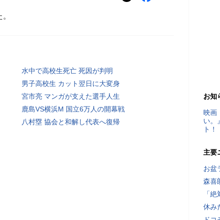
た。
水中で高校生死亡 死因が判明
男子高校生 カット翌日に大変身
宮市亮 マンガが支えた選手人生
お知
鹿島VS横浜M 国立6万人の開幕戦
映画
い。
八村塁 協会と和解し代表へ復帰
ト！
主要
お盆
森喜
「絶
休み
ドコ