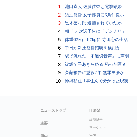
1.
池田直人 佐藤佳奈と電撃結婚
2.
須江監督 女子部員に3条件提示
3.
黒木啓司氏 逮捕されていたか
4.
朝ドラ 次週予告に「ゲンナリ」
5.
体重62kg→82kgに 寺田心の生活
6.
中日が新庄監督招聘を検討か
7.
駅で流れた「不適切音声」に声明
8.
被爆で子あきらめる 怒った医者
9.
斉藤被告に懲役7年 無罪主張か
10.
沖縄移住 1年住んで分かった現実
ニューストップ
IT 経済
経済総合
主要
マーケット
Web
国内