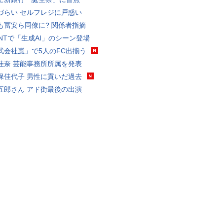
づらい セルフレジに戸惑い
も冨安ら同僚に? 関係者指摘
VANTで「生成AI」のシーン登場
式会社嵐」で5人のFC出揃う
佳奈 芸能事務所所属を発表
保佳代子 男性に貢いだ過去
五郎さん アド街最後の出演