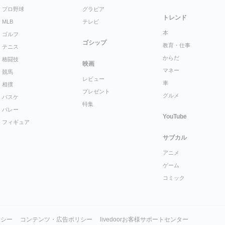
プロ野球
グラビア
トレンド
MLB
テレビ
本
ゴルフ
ゴシップ
教育・仕事
テニス
からだ
格闘技
映画
マネー
競馬
レビュー
車
相撲
プレゼント
グルメ
バスケ
特集
バレー
YouTube
フィギュア
サブカル
アニメ
ゲーム
コミック
リシー
コンテンツ・広告ポリシー
livedoorお客様サポートセンター