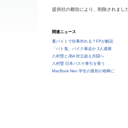
提供社の都合により、削除されまし
関連ニュース
夏バイトで扶養外れる？FPが解説
「パト鬼」バイク暴走か 3人逮捕
八村塁とJBA 対立超え共闘へ
八村塁 日本バスケ牽引を誓う
MacBook Neo 学生の最初の相棒に