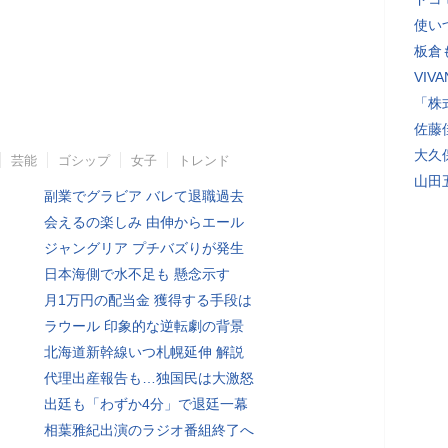
使い
板倉
VI
「株
佐藤
大久
芸能
ゴシップ
女子
トレンド
山田
副業でグラビア バレて退職過去
会えるの楽しみ 由伸からエール
ジャングリア プチバズりが発生
日本海側で水不足も 懸念示す
月1万円の配当金 獲得する手段は
ラウール 印象的な逆転劇の背景
北海道新幹線いつ札幌延伸 解説
代理出産報告も…独国民は大激怒
出廷も「わずか4分」で退廷一幕
相葉雅紀出演のラジオ番組終了へ