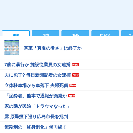
主要
国内
海外
IT 経済
ス
関東「真夏の暑さ」は終了か
7歳に暴行か 施設従業員の女逮捕
夫に包丁? 毎日新聞記者の女逮捕
立体駐車場から車落下 夫婦死傷
「泥酔者」熊本で通報が頻発か
家の隣が民泊「トラウマなった」
露 原爆投下巡り広島市長を批判
無期刑の「終身刑化」傾向続く