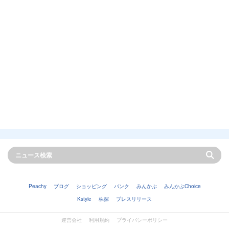
Peachy
ブログ
ショッピング
バンク
みんかぶ
みんかぶChoice
Kstyle
株探
プレスリリース
運営会社
利用規約
プライバシーポリシー