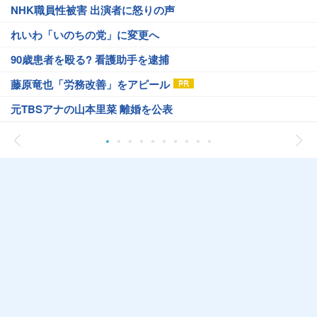
NHK職員性被害 出演者に怒りの声
れいわ「いのちの党」に変更へ
90歳患者を殴る? 看護助手を逮捕
藤原竜也「労務改善」をアピール
元TBSアナの山本里菜 離婚を公表