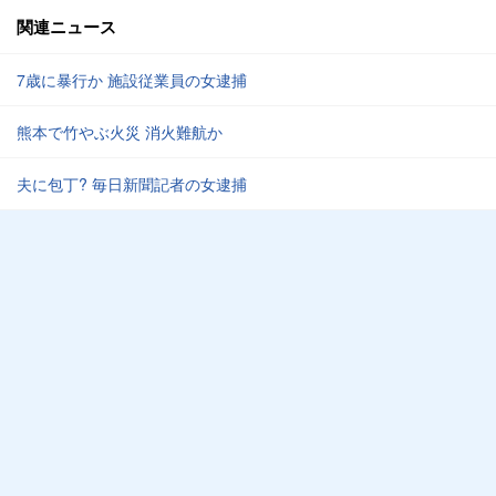
関連ニュース
7歳に暴行か 施設従業員の女逮捕
熊本で竹やぶ火災 消火難航か
夫に包丁? 毎日新聞記者の女逮捕