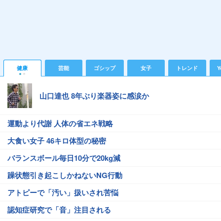
健康
芸能
ゴシップ
女子
トレンド
Y
山口達也 8年ぶり楽器姿に感涙か
運動より代謝 人体の省エネ戦略
大食い女子 46キロ体型の秘密
バランスボール毎日10分で20kg減
躁状態引き起こしかねないNG行動
アトピーで「汚い」扱いされ苦悩
認知症研究で「音」注目される