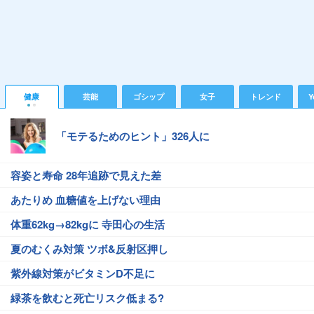
健康
芸能
ゴシップ
女子
トレンド
Y
「モテるためのヒント」326人に
容姿と寿命 28年追跡で見えた差
あたりめ 血糖値を上げない理由
体重62kg→82kgに 寺田心の生活
夏のむくみ対策 ツボ&反射区押し
紫外線対策がビタミンD不足に
緑茶を飲むと死亡リスク低まる?