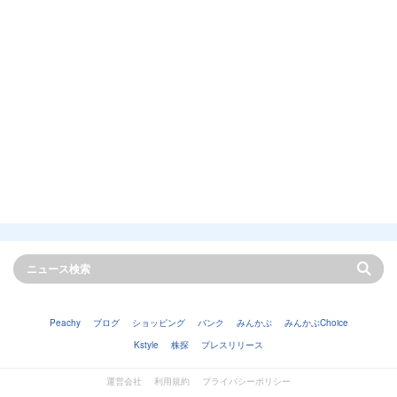
Peachy
ブログ
ショッピング
バンク
みんかぶ
みんかぶChoice
Kstyle
株探
プレスリリース
運営会社
利用規約
プライバシーポリシー