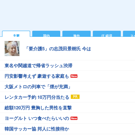
主要
国内
海外
IT 経済
ス
「要介護5」の志茂田景樹氏 今は
東名や関越道で帰省ラッシュ渋滞
円安影響考えず 豪遊する家庭も
大阪メトロの列車で「煙が充満」
レンタカー予約 10万円分当たる
総額120万円 豊胸した男性を直撃
ヨーグルト いつ食べたらいいの
韓国サッカー協 邦人に性接待か