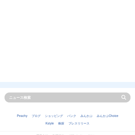
Peachy
ブログ
ショッピング
バンク
みんかぶ
みんかぶChoice
Kstyle
株探
プレスリリース