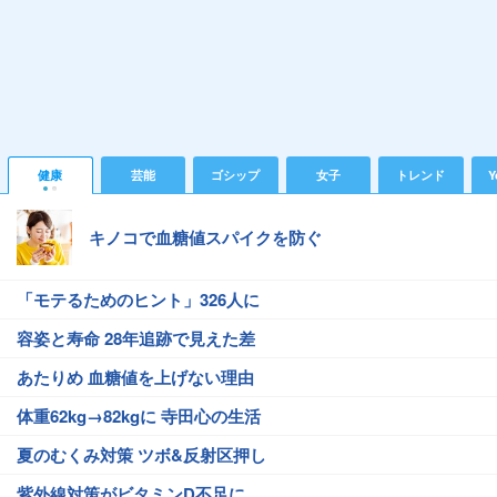
健康
芸能
ゴシップ
女子
トレンド
Y
キノコで血糖値スパイクを防ぐ
「モテるためのヒント」326人に
容姿と寿命 28年追跡で見えた差
あたりめ 血糖値を上げない理由
体重62kg→82kgに 寺田心の生活
夏のむくみ対策 ツボ&反射区押し
紫外線対策がビタミンD不足に