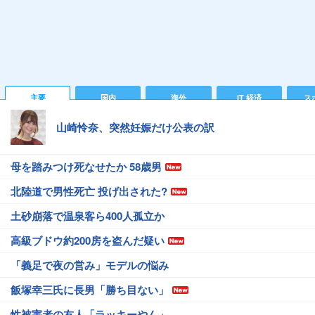
主要
国内
海外
IT 経済
ス
山崎怜奈、突然妊娠だけ公表の訳
母を踏みつけ死なせたか 58歳男
北陸道で男性死亡 投げ出された?
土砂崩落で温泉客ら400人孤立か
高級ブドウ約200房を盗んだ疑い
「義足で夜の営み」モデルの悩み
飯塚幸三氏に長男「勝ち目ない」
性被害者の友人「ラッキーやん」