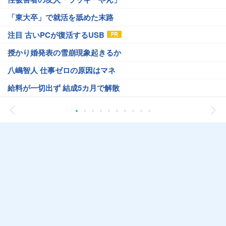
「東大卒」で就活を舐めた末路
注目 古いPCが復活するUSB
授かり婚発表の雪崩現象起きるか
八嶋智人 仕事ゼロの原因はマネ
給料が一切出ず 結成5カ月で解散