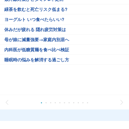
緑茶を飲むと死亡リスク低まる?
ヨーグルト いつ食べたらいい?
休みだが疲れる 隠れ疲労対策は
母が娘に減量強要→家庭内別居へ
内科医が低糖質麺を食べ比べ検証
睡眠時の悩みを解消する過ごし方