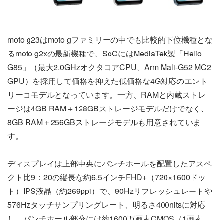
moto g23はmoto gファミリーの中でも比較的下位機種とな
るmoto g2xの最新機種で、SoCにはMediaTek製「Helio
G85」（最大2.0GHzオクタコアCPU、Arm Mali-G52 MC2
GPU）を採用して価格を抑えた低価格な4G対応のエント
リーコモデルとなっています。一方、RAMと内蔵ストレ
ージは4GB RAM＋128GBストレージモデルだけでなく、
8GB RAM＋256GBストレージモデルも用意されていま
す。
ディスプレイは上部中央にパンチホールを配置したアスペ
クト比9：20の縦長な約6.5インチFHD+（720×1600ドッ
ト）IPS液晶（約269ppi）で、90Hzリフレッシュレートや
576Hzタッチサンプリングレート、明るさ400nitsに対応
し、パンチホール部分には約1600万画素CMOS（1画素