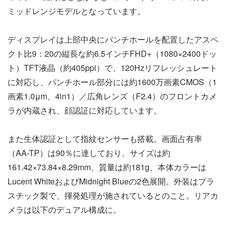
ミッドレンジモデルとなっています。
ディスプレイは上部中央にパンチホールを配置したアスペ
クト比9：20の縦長な約6.5インチFHD+（1080×2400ドッ
ト）TFT液晶（約405ppi）で、120Hzリフレッシュレート
に対応し、パンチホール部分には約1600万画素CMOS（1
画素1.0μm、4in1）／広角レンズ（F2.4）のフロントカメ
ラが内蔵され、顔認証に対応しています。
また生体認証として指紋センサーも搭載。画面占有率
（AA-TP）は90％に達しており、サイズは約
161.42×73.84×8.29mm、質量は約181g、本体カラーは
Lucent WhiteおよびMidnight Blueの2色展開。外装はプラ
スチック製で、揮発処理が施されているとのこと。リアカ
メラは以下のデュアル構成に。