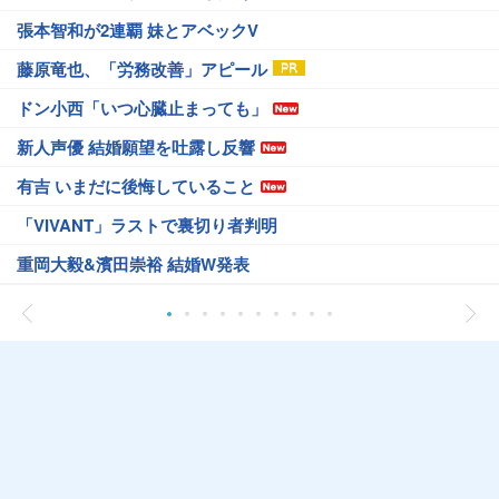
張本智和が2連覇 妹とアベックV
藤原竜也、「労務改善」アピール
ドン小西「いつ心臓止まっても」
新人声優 結婚願望を吐露し反響
有吉 いまだに後悔していること
「VIVANT」ラストで裏切り者判明
重岡大毅&濱田崇裕 結婚W発表