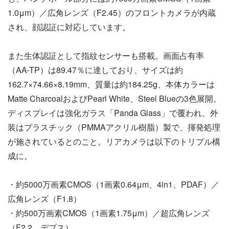
1.0μm）／広角レンズ（F2.45）のフロントカメラが内蔵
され、顔認証に対応しています。
また生体認証として指紋センサーも搭載。画面占有率
（AA-TP）は89.47％に達しており、サイズは約
162.7×74.66×8.19mm、質量は約184.25g、本体カラーは
Matte CharcoalおよびPearl White、Steel Blueの3色展開。
ディスプレイは強化ガラス「Panda Glass」で覆われ、外
装はプラスチック（PMMAアクリル樹脂）製で、揮発処理
が施されているとのこと。リアカメラは以下のトリプル構
成に。
・約5000万画素CMOS（1画素0.64μm、4in1、PDAF）／
広角レンズ（F1.8）
・約500万画素CMOS（1画素1.75μm）／超広角レンズ
（F2.2、デプス）