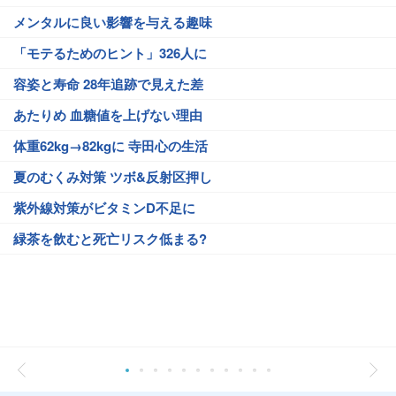
メンタルに良い影響を与える趣味
「モテるためのヒント」326人に
容姿と寿命 28年追跡で見えた差
あたりめ 血糖値を上げない理由
体重62kg→82kgに 寺田心の生活
夏のむくみ対策 ツボ&反射区押し
紫外線対策がビタミンD不足に
緑茶を飲むと死亡リスク低まる?