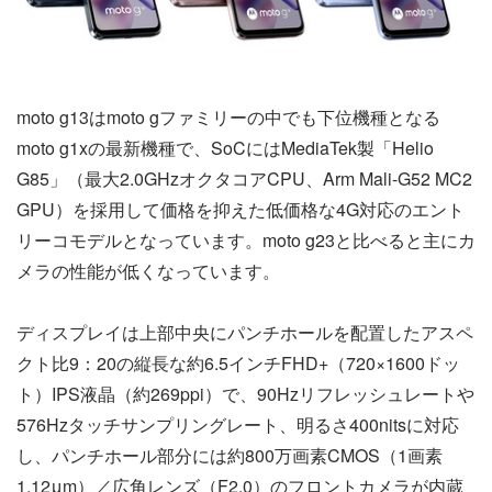
moto g13はmoto gファミリーの中でも下位機種となる
moto g1xの最新機種で、SoCにはMediaTek製「Helio
G85」（最大2.0GHzオクタコアCPU、Arm Mali-G52 MC2
GPU）を採用して価格を抑えた低価格な4G対応のエント
リーコモデルとなっています。moto g23と比べると主にカ
メラの性能が低くなっています。
ディスプレイは上部中央にパンチホールを配置したアスペ
クト比9：20の縦長な約6.5インチFHD+（720×1600ドッ
ト）IPS液晶（約269ppi）で、90Hzリフレッシュレートや
576Hzタッチサンプリングレート、明るさ400nitsに対応
し、パンチホール部分には約800万画素CMOS（1画素
1.12μm）／広角レンズ（F2.0）のフロントカメラが内蔵