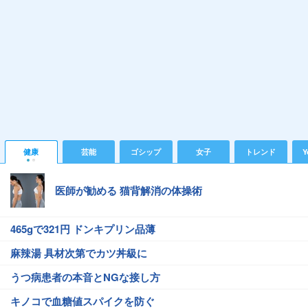
健康
芸能
ゴシップ
女子
トレンド
Y
医師が勧める 猫背解消の体操術
465gで321円 ドンキプリン品薄
麻辣湯 具材次第でカツ丼級に
うつ病患者の本音とNGな接し方
キノコで血糖値スパイクを防ぐ