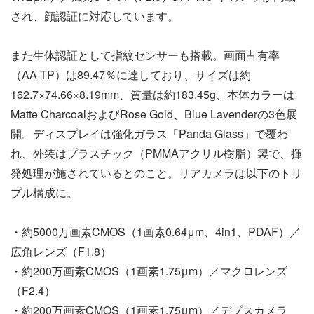
され、顔認証に対応しています。
また生体認証として指紋センサーも搭載。画面占有率
（AA-TP）は89.47％に達しており、サイズは約
162.7×74.66×8.19mm、質量は約183.45g、本体カラーは
Matte CharcoalおよびRose Gold、Blue Lavenderの3色展
開。ディスプレイは強化ガラス「Panda Glass」で覆わ
れ、外装はプラスチック（PMMAアクリル樹脂）製で、揮
発処理が施されているとのこと。リアカメラは以下のトリ
プル構成に。
・約5000万画素CMOS（1画素0.64μm、4in1、PDAF）／
広角レンズ（F1.8）
・約200万画素CMOS（1画素1.75μm）／マクロレンズ
（F2.4）
・約200万画素CMOS（1画素1.75μm）／デプスカメラ