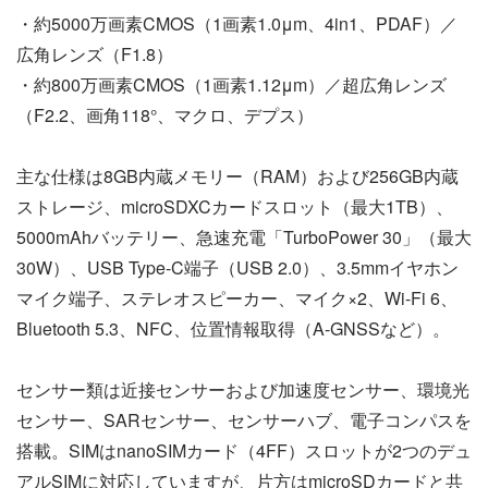
・約5000万画素CMOS（1画素1.0μm、4in1、PDAF）／
広角レンズ（F1.8）
・約800万画素CMOS（1画素1.12μm）／超広角レンズ
（F2.2、画角118°、マクロ、デプス）
主な仕様は8GB内蔵メモリー（RAM）および256GB内蔵
ストレージ、microSDXCカードスロット（最大1TB）、
5000mAhバッテリー、急速充電「TurboPower 30」（最大
30W）、USB Type-C端子（USB 2.0）、3.5mmイヤホン
マイク端子、ステレオスピーカー、マイク×2、Wi-Fi 6、
Bluetooth 5.3、NFC、位置情報取得（A-GNSSなど）。
センサー類は近接センサーおよび加速度センサー、環境光
センサー、SARセンサー、センサーハブ、電子コンパスを
搭載。SIMはnanoSIMカード（4FF）スロットが2つのデュ
アルSIMに対応していますが、片方はmicroSDカードと共