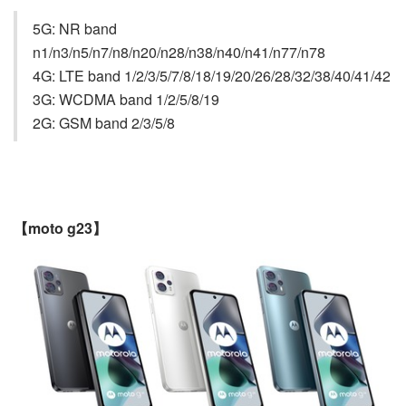
5G: NR band
n1/n3/n5/n7/n8/n20/n28/n38/n40/n41/n77/n78
4G: LTE band 1/2/3/5/7/8/18/19/20/26/28/32/38/40/41/42
3G: WCDMA band 1/2/5/8/19
2G: GSM band 2/3/5/8
【moto g23】