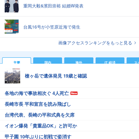
重岡大毅&濱田崇裕 結婚W発表
台風16号が小笠原近海で発生
画像アクセスランキングをもっと見る
主要
国内
海外
IT 経済
ス
槍ヶ岳で遺体発見 19歳と確認
各地の海で事故相次ぐ 4人死亡
長崎市長 平和宣言を読み飛ばし
台湾代表、長崎の平和式典を欠席
イオン爆発「貴重品OK」と許可か
甲子園 10年ぶりに初戦で姿消す