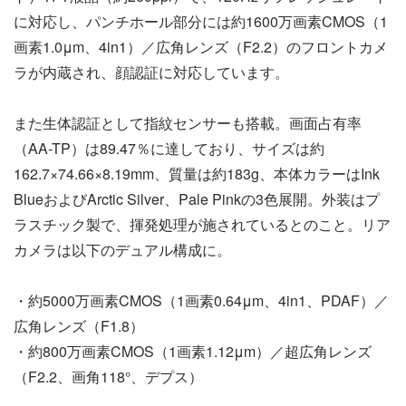
に対応し、パンチホール部分には約1600万画素CMOS（1
画素1.0μm、4in1）／広角レンズ（F2.2）のフロントカメ
ラが内蔵され、顔認証に対応しています。
また生体認証として指紋センサーも搭載。画面占有率
（AA-TP）は89.47％に達しており、サイズは約
162.7×74.66×8.19mm、質量は約183g、本体カラーはInk
BlueおよびArctic Silver、Pale Pinkの3色展開。外装はプ
ラスチック製で、揮発処理が施されているとのこと。リア
カメラは以下のデュアル構成に。
・約5000万画素CMOS（1画素0.64μm、4in1、PDAF）／
広角レンズ（F1.8）
・約800万画素CMOS（1画素1.12μm）／超広角レンズ
（F2.2、画角118°、デプス）