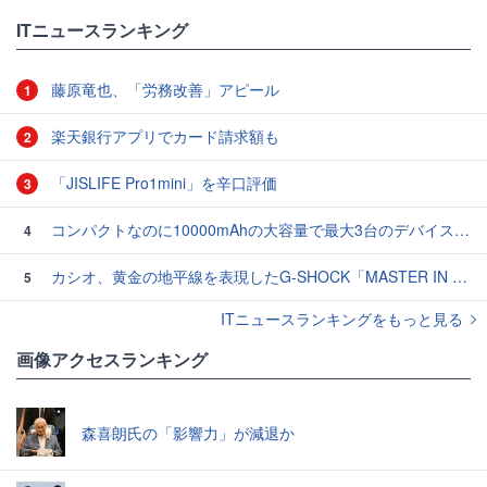
ITニュースランキング
藤原竜也、「労務改善」アピール
1
楽天銀行アプリでカード請求額も
2
「JISLIFE Pro1mini」を辛口評価
3
コンパクトなのに10000mAhの大容量で最大3台のデバイスを同時充電できる半固体モバイルバッテリー「SMARTCOBY Pro SLIM SS」レビュー
4
カシオ、黄金の地平線を表現したG-SHOCK「MASTER IN HORIZON GOLD」3モデル
5
ITニュースランキングをもっと見る
画像アクセスランキング
森喜朗氏の「影響力」が減退か