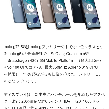
moto g73 5Gはmoto gファミリーの中では中位クラスとな
るmoto g5xの最新機種で、SoCにはQualcomm製
「Snapdragon 480+ 5G Mobile Platform」（最大2.2GHz
Kryo 460 CPUコア×8、最大650MHz Adreno 619 GPU）
を採用し、5G対応ながらも価格を抑えたエントリーモデ
ルとなっています。
ディスプレイは上部中央にパンチホールを配置したアスペ
クト比9：20の縦長な約6.5インチHD+（720×1600ドッ
ト）TFT液晶（約269ppi）で、120Hzリフレッシュレート