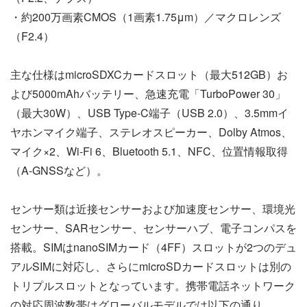
・約200万画素CMOS（1画素1.75μm）／マクロレンズ
（F2.4）
主な仕様はmicroSDXCカードスロット（最大512GB）お
よび5000mAhバッテリー、急速充電「TurboPower 30」
（最大30W）、USB Type-C端子（USB 2.0）、3.5mmイ
ヤホンマイク端子、ステレオスピーカー、Dolby Atmos、
マイク×2、Wi-Fi 6、Bluetooth 5.1、NFC、位置情報取得
（A-GNSSなど）。
センサー類は近接センサーおよび加速度センサー、環境光
センサー、SARセンサー、センサーハブ、電子コンパスを
搭載。SIMはnanoSIMカード（4FF）スロットが2つのデュ
アルSIMに対応し、さらにmicroSDカードスロットは別の
トリプルスロットとなっています。携帯電話ネットワーク
の対応周波数帯はグローバルモデルでは以下の通り。