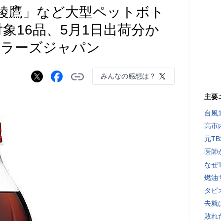
綾鷹」など大型ペットボト
象16品、5月1日出荷分か
トラーズジャパン
みんなの感想は？
主要
台風
高市
元T
医師
なぜ
燃油
タピ
去就
敗れ