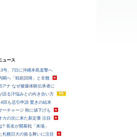
ニュース
13号、7日に沖縄本島直撃へ
内閣へ「戦前回帰」と非難
BSアナ なぜ被爆体験伝承者に
が語る汗悩みとの向き合い方
14回も忌引申請 驚きの結末
サーチャージ 秋に値下げも
オカの次に来た新定番 注目
は? 長友が開幕戦「来場」
た札幌日大の振る舞いに注目