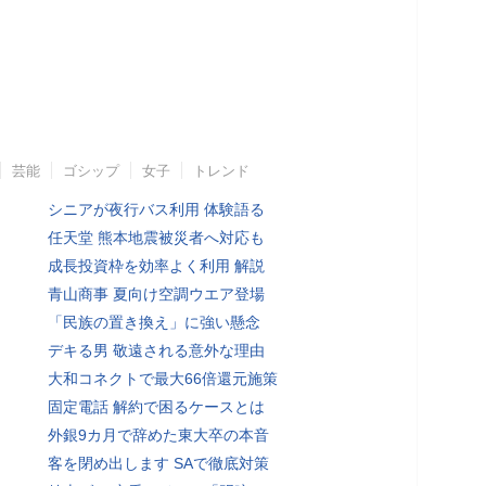
芸能
ゴシップ
女子
トレンド
シニアが夜行バス利用 体験語る
任天堂 熊本地震被災者へ対応も
成長投資枠を効率よく利用 解説
青山商事 夏向け空調ウエア登場
「民族の置き換え」に強い懸念
デキる男 敬遠される意外な理由
大和コネクトで最大66倍還元施策
固定電話 解約で困るケースとは
外銀9カ月で辞めた東大卒の本音
客を閉め出します SAで徹底対策