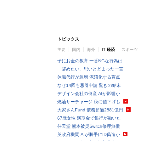
トピックス
主要
国内
海外
IT 経済
スポーツ
子にお金の教育 一番NGな行為は
「辞めたい」思いとどまった一言
休職代行が急増 泥沼化する盲点
なぜ14回も忌引申請 驚きの結末
デザイン会社の倒産 AIが影響か
燃油サーチャージ 秋に値下げも
大家さんFund 債務超過2881億円
67歳女性 満期金で銀行が動いた
任天堂 熊本被災Switch修理無償
英政府機関 AIが勝手にID偽造か