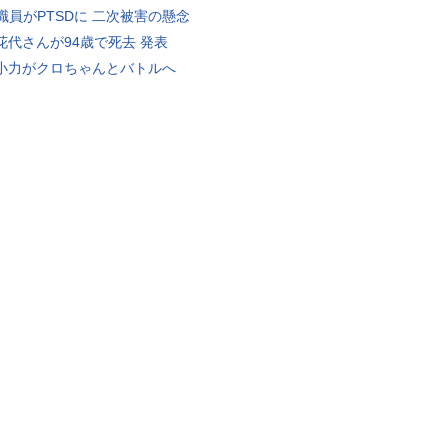
K職員がPTSDに 二次被害の懸念
花代さんが94歳で死去 発表
小力がクロちゃんとバトルへ