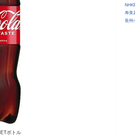
NH
寿美
長州
ETボトル