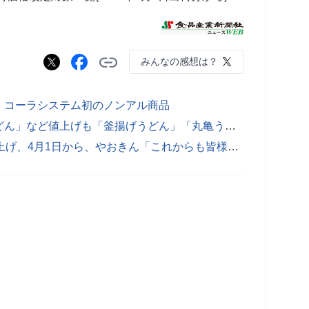
みんなの感想は？
・コーラシステム初のノンアル商品
・丸亀製麺「かけうどん」「釜玉うどん」など値上げも「釜揚げうどん」「丸亀うどん弁当」は据え置き、2022年1月12日価格改定
・「うまい棒」42年の歴史で初の値上げ、4月1日から、やおきん「これからも皆様に喜んでいただける商品をお届けできるよう努めてまいります」