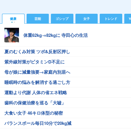
健康
芸能
ゴシップ
女子
トレンド
Y
体重62kg→82kgに 寺田心の生活
夏のむくみ対策 ツボ&反射区押し
紫外線対策がビタミンD不足に
母が娘に減量強要→家庭内別居へ
睡眠時の悩みを解消する過ごし方
運動より代謝 人体の省エネ戦略
歯科の保健治療を巡る「大嘘」
大食い女子 46キロ体型の秘密
バランスボール毎日10分で20kg減