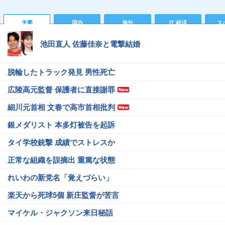
主要
国内
海外
IT 経済
ス
池田直人 佐藤佳奈と電撃結婚
脱輪したトラック発見 男性死亡
広陵高元監督 保護者に直接謝罪
細川元首相 文春で高市首相批判
銀メダリスト 本多灯被告を起訴
タイ学校銃撃 成績でストレスか
正常な組織を誤摘出 重篤な状態
れいわの新党名「覚えづらい」
楽天から死球5個 新庄監督が苦言
マイケル・ジャクソン来日秘話