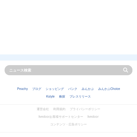
Peachy
ブログ
ショッピング
バンク
みんかぶ
みんかぶChoice
Kstyle
株探
プレスリリース
運営会社
利用規約
プライバシーポリシー
livedoorお客様サポートセンター
livedoor
コンテンツ・広告ポリシー