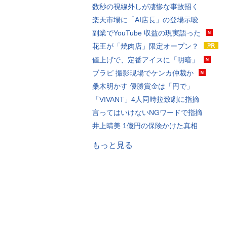
数秒の視線外しが凄惨な事故招く
楽天市場に「AI店長」の登場示唆
副業でYouTube 収益の現実語った
花王が「焼肉店」限定オープン？
値上げで、定番アイスに「明暗」
ブラピ 撮影現場でケンカ仲裁か
桑木明かす 優勝賞金は「円で」
「VIVANT」4人同時拉致劇に指摘
言ってはいけないNGワードで指摘
井上晴美 1億円の保険かけた真相
もっと見る