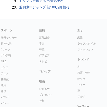
19.
トリプル台風 お盆の天気予想
20.
週刊少年ジャンプ 初100万部割れ
スポーツ
芸能
女子
海外サッカー
芸能総合
恋愛
日本代表
音楽
ライフスタイル
Jリーグ
韓流
ファッション
プロ野球
グラビア
トレンド
MLB
テレビ
本
ゴルフ
ゴシップ
教育・仕事
テニス
からだ
格闘技
映画
マネー
競馬
レビュー
車
相撲
プレゼント
グルメ
バスケ
特集
バレー
YouTube