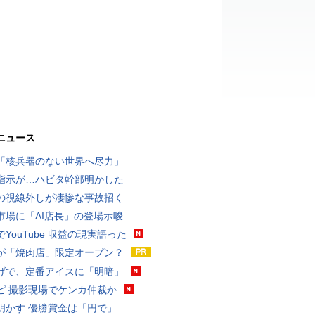
ニュース
「核兵器のない世界へ尽力」
指示が…ハビタ幹部明かした
の視線外しが凄惨な事故招く
市場に「AI店長」の登場示唆
YouTube 収益の現実語った
が「焼肉店」限定オープン？
げで、定番アイスに「明暗」
ピ 撮影現場でケンカ仲裁か
明かす 優勝賞金は「円で」