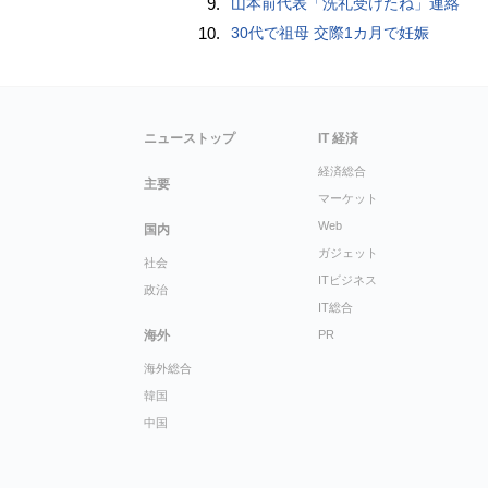
9.
山本前代表「洗礼受けたね」連絡
10.
30代で祖母 交際1カ月で妊娠
ニューストップ
IT 経済
経済総合
主要
マーケット
Web
国内
ガジェット
社会
ITビジネス
政治
IT総合
海外
PR
海外総合
韓国
中国