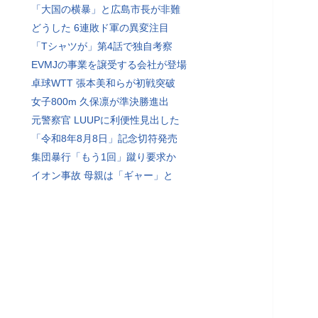
「大国の横暴」と広島市長が非難
どうした 6連敗ド軍の異変注目
「Tシャツが」第4話で独自考察
EVMJの事業を譲受する会社が登場
卓球WTT 張本美和らが初戦突破
女子800m 久保凛が準決勝進出
元警察官 LUUPに利便性見出した
「令和8年8月8日」記念切符発売
集団暴行「もう1回」蹴り要求か
イオン事故 母親は「ギャー」と