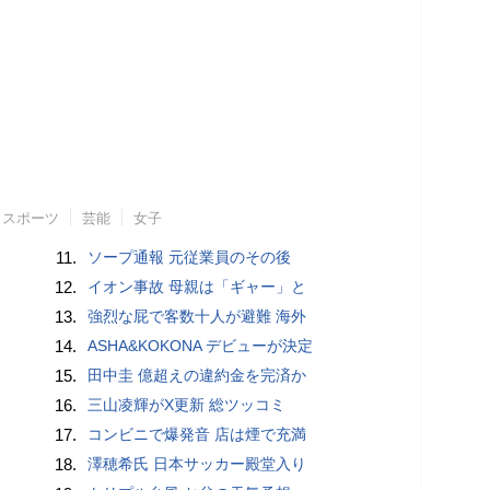
スポーツ
芸能
女子
11.
ソープ通報 元従業員のその後
12.
イオン事故 母親は「ギャー」と
13.
強烈な屁で客数十人が避難 海外
14.
ASHA&KOKONA デビューが決定
15.
田中圭 億超えの違約金を完済か
16.
三山凌輝がX更新 総ツッコミ
17.
コンビニで爆発音 店は煙で充満
18.
澤穂希氏 日本サッカー殿堂入り