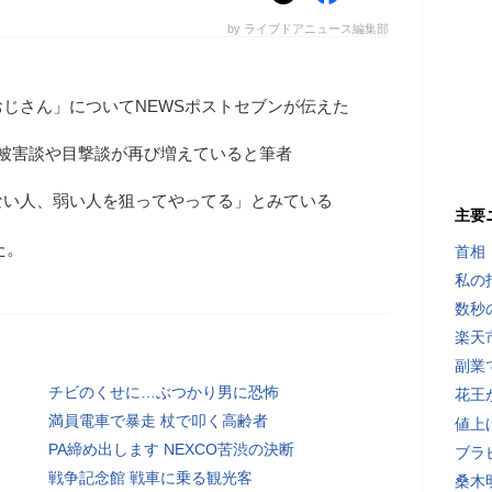
by ライブドアニュース編集部
じさん」についてNEWSポストセブンが伝えた
、被害談や目撃談が再び増えていると筆者
ない人、弱い人を狙ってやってる」とみている
主要
た。
首相
私の
数秒
楽天
副業で
チビのくせに…ぶつかり男に恐怖
花王
満員電車で暴走 杖で叩く高齢者
値上
PA締め出します NEXCO苦渋の決断
ブラ
戦争記念館 戦車に乗る観光客
桑木