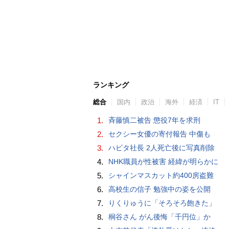
ランキング
総合
国内
政治
海外
経済
IT
1.
斉藤慎二被告 懲役7年を求刑
2.
セクシー女優の寄付報告 中傷も
3.
ハビタ社長 2人死亡後に写真削除
4.
NHK職員が性被害 経緯が明らかに
5.
シャインマスカット約400房盗難
6.
高校生の信子 勉強中の姿を公開
7.
りくりゅうに「そろそろ飽きた」
8.
桐谷さん がん後悔「千円位」か