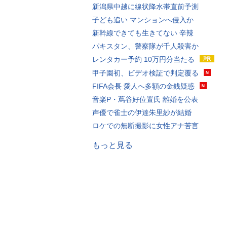
新潟県中越に線状降水帯直前予測
子ども追い マンションへ侵入か
新幹線できても生きてない 辛辣
パキスタン、警察隊が千人殺害か
レンタカー予約 10万円分当たる
甲子園初、ビデオ検証で判定覆る
FIFA会長 愛人へ多額の金銭疑惑
音楽P・蔦谷好位置氏 離婚を公表
声優で雀士の伊達朱里紗が結婚
ロケでの無断撮影に女性アナ苦言
もっと見る