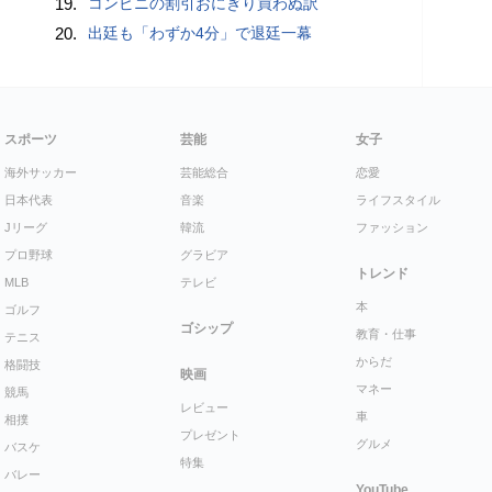
19.
コンビニの割引おにぎり買わぬ訳
20.
出廷も「わずか4分」で退廷一幕
スポーツ
芸能
女子
海外サッカー
芸能総合
恋愛
日本代表
音楽
ライフスタイル
Jリーグ
韓流
ファッション
プロ野球
グラビア
トレンド
MLB
テレビ
本
ゴルフ
ゴシップ
教育・仕事
テニス
からだ
格闘技
映画
マネー
競馬
レビュー
車
相撲
プレゼント
グルメ
バスケ
特集
バレー
YouTube