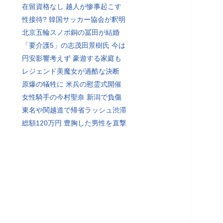
在留資格なし 越人が惨事起こす
性接待? 韓国サッカー協会が釈明
北京五輪スノボ銅の冨田が結婚
「要介護5」の志茂田景樹氏 今は
円安影響考えず 豪遊する家庭も
レジェンド美魔女が過酷な決断
原爆の犠牲に 米兵の慰霊式開催
女性騎手の今村聖奈 新潟で負傷
東名や関越道で帰省ラッシュ渋滞
総額120万円 豊胸した男性を直撃