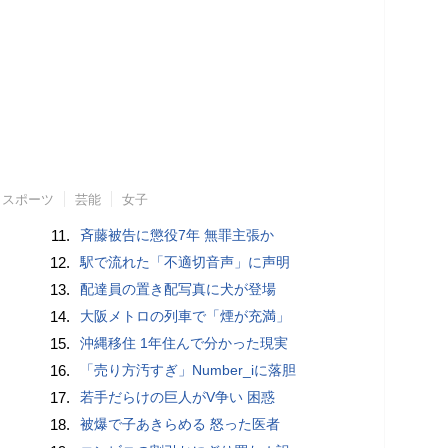
スポーツ
芸能
女子
11.
斉藤被告に懲役7年 無罪主張か
12.
駅で流れた「不適切音声」に声明
13.
配達員の置き配写真に犬が登場
14.
大阪メトロの列車で「煙が充満」
15.
沖縄移住 1年住んで分かった現実
16.
「売り方汚すぎ」Number_iに落胆
17.
若手だらけの巨人がV争い 困惑
18.
被爆で子あきらめる 怒った医者