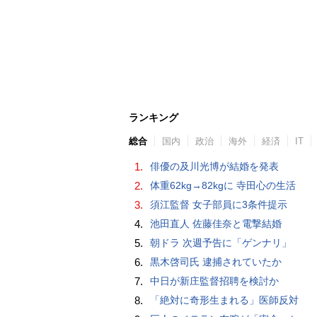
ランキング
総合
国内
政治
海外
経済
IT
1.
俳優の及川光博が結婚を発表
2.
体重62kg→82kgに 寺田心の生活
3.
須江監督 女子部員に3条件提示
4.
池田直人 佐藤佳奈と電撃結婚
5.
朝ドラ 次週予告に「ゲンナリ」
6.
黒木啓司氏 逮捕されていたか
7.
中日が新庄監督招聘を検討か
8.
「絶対に奇形生まれる」医師反対