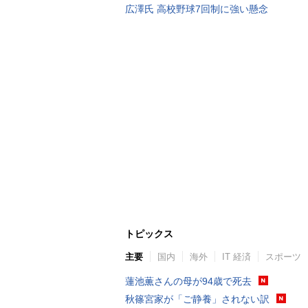
広澤氏 高校野球7回制に強い懸念
トピックス
主要
国内
海外
IT 経済
スポーツ
蓮池薫さんの母が94歳で死去
秋篠宮家が「ご静養」されない訳