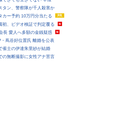
スタン、警察隊が千人殺害か
タカー予約 10万円分当たる
園初、ビデオ検証で判定覆る
FA会長 愛人へ多額の金銭疑惑
P・蔦谷好位置氏 離婚を公表
で雀士の伊達朱里紗が結婚
での無断撮影に女性アナ苦言