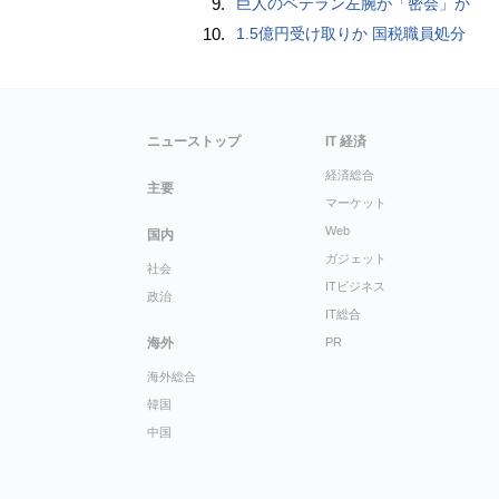
9.
巨人のベテラン左腕が「密会」か
10.
1.5億円受け取りか 国税職員処分
ニューストップ
IT 経済
経済総合
主要
マーケット
Web
国内
ガジェット
社会
ITビジネス
政治
IT総合
海外
PR
海外総合
韓国
中国