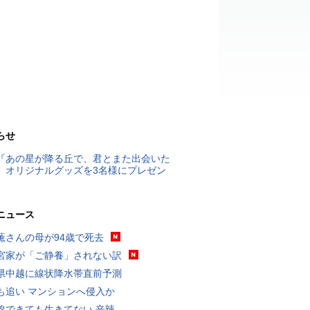
らせ
『あの星が降る丘で、君とまた出会いた
』オリジナルグッズを3名様にプレゼン
ニュース
薫さんの母が94歳で死去
宮家が「ご静養」されない訳
県中越に線状降水帯直前予測
も追い マンションへ侵入か
線できても生きてない 辛辣