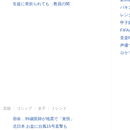
生徒に骨折られても…教員の闇
パキ
レン
甲子
FI
音楽
声優
ロケ
芸能
ゴシップ
女子
トレンド
宿命…99歳医師が地震で「覚悟」
北日本 お盆に台風15号直撃も