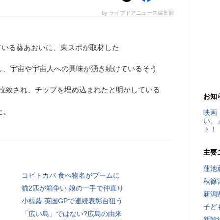
by ライブドアニュース編集部
ている葵あおいに、東スポが取材した
し、宇宙や宇宙人への興味が湧き続けているそう
に拉致され、チップを埋め込まれたと明かしている
お知
た。
映画
い。
ト！
主要
蓮池
コビトカバ 食べ物名がブームに
秋篠
猫2匹が箱争い 娘の一手で仲直り
新潟
小椋藍 英国GPで連続表彰台狙う
子ど
「広い島」ではない?広島の由来
新幹