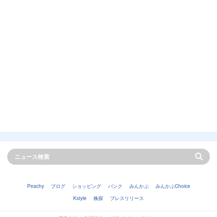
Peachy
ブログ
ショッピング
バンク
みんかぶ
みんかぶChoice
Kstyle
株探
プレスリリース