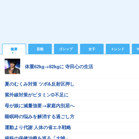
健康
芸能
ゴシップ
女子
トレンド
Y
体重62kg→82kgに 寺田心の生活
夏のむくみ対策 ツボ&反射区押し
紫外線対策がビタミンD不足に
母が娘に減量強要→家庭内別居へ
睡眠時の悩みを解消する過ごし方
運動より代謝 人体の省エネ戦略
歯科の保健治療を巡る「大嘘」