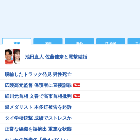
主要
国内
海外
IT 経済
ス
池田直人 佐藤佳奈と電撃結婚
脱輪したトラック発見 男性死亡
広陵高元監督 保護者に直接謝罪
細川元首相 文春で高市首相批判
銀メダリスト 本多灯被告を起訴
タイ学校銃撃 成績でストレスか
正常な組織を誤摘出 重篤な状態
れいわの新党名「覚えづらい」