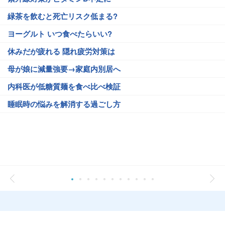
緑茶を飲むと死亡リスク低まる?
ヨーグルト いつ食べたらいい?
休みだが疲れる 隠れ疲労対策は
母が娘に減量強要→家庭内別居へ
内科医が低糖質麺を食べ比べ検証
睡眠時の悩みを解消する過ごし方