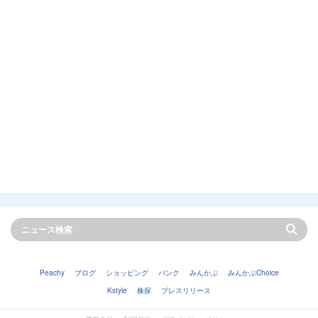
Peachy
ブログ
ショッピング
バンク
みんかぶ
みんかぶChoice
Kstyle
株探
プレスリリース