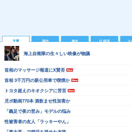
主要
国内
海外
IT 経済
ス
海上自衛隊の生々しい映像が物議
首相のマッサージ報道にX賛否
首相 3千万円の新公用車で喫煙か
トヨタ超えのキオクシアに苦言
児ポ動画770本 酒飲ませ性加害か
「義足で夜の営み」モデルの悩み
性被害者の友人「ラッキーやん」
「東大卒」で就活を舐めた末路