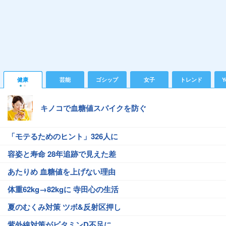
健康
芸能
ゴシップ
女子
トレンド
Y
キノコで血糖値スパイクを防ぐ
「モテるためのヒント」326人に
容姿と寿命 28年追跡で見えた差
あたりめ 血糖値を上げない理由
体重62kg→82kgに 寺田心の生活
夏のむくみ対策 ツボ&反射区押し
紫外線対策がビタミンD不足に