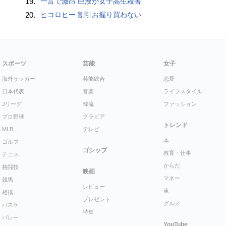
19.
一言で激昂 巨漢が女子高生殺害
20.
ヒコロヒー 割引お握り買わない
スポーツ
芸能
女子
海外サッカー
芸能総合
恋愛
日本代表
音楽
ライフスタイル
Jリーグ
韓流
ファッション
プロ野球
グラビア
トレンド
MLB
テレビ
本
ゴルフ
ゴシップ
教育・仕事
テニス
からだ
格闘技
映画
マネー
競馬
レビュー
車
相撲
プレゼント
グルメ
バスケ
特集
バレー
YouTube