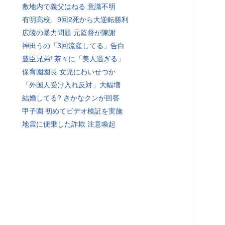
敷地内で義父はねる 意識不明
有明高校、9回2死から大逆転勝利
広陵の暴力問題 元監督が陳謝
神田うの「3回流産してる」告白
豊臣兄弟! 茶々に「美人過ぎる」
保育園園長 女児にわいせつか
「外国人受け入れ反対」大幅増
結婚してる? さかなクンが回答
甲子園 初めてビデオ検証を実施
地震に便乗した詐欺 注意喚起