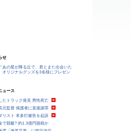
らせ
『あの星が降る丘で、君とまた出会いた
』オリジナルグッズを3名様にプレゼン
ニュース
したトラック発見 男性死亡
高元監督 保護者に直接謝罪
ダリスト 本多灯被告を起訴
金で競艇? 約1.3億円脱税か
地震「激甚災害」に指定決定