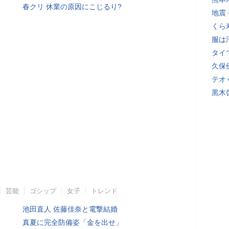
春クリ 休業の原因にこじるり?
地震
くら
服は
タイ
久保
テオ
黒木
芸能
ゴシップ
女子
トレンド
池田直人 佐藤佳奈と電撃結婚
真夏に完全防備姿「金を出せ」