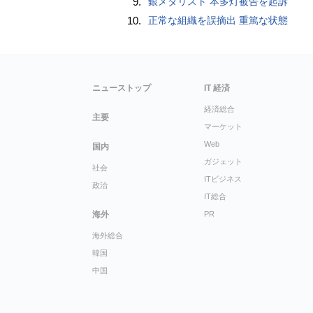
9.
銀メダリスト 本多灯被告を起訴
10.
正常な組織を誤摘出 重篤な状態
ニューストップ
IT 経済
経済総合
主要
マーケット
Web
国内
ガジェット
社会
ITビジネス
政治
IT総合
海外
PR
海外総合
韓国
中国