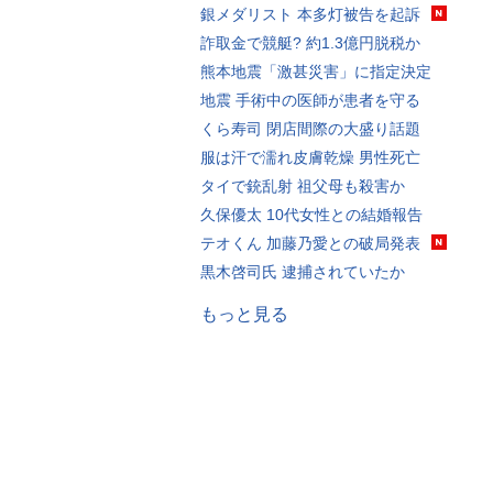
銀メダリスト 本多灯被告を起訴
詐取金で競艇? 約1.3億円脱税か
熊本地震「激甚災害」に指定決定
地震 手術中の医師が患者を守る
くら寿司 閉店間際の大盛り話題
服は汗で濡れ皮膚乾燥 男性死亡
タイで銃乱射 祖父母も殺害か
久保優太 10代女性との結婚報告
テオくん 加藤乃愛との破局発表
黒木啓司氏 逮捕されていたか
もっと見る