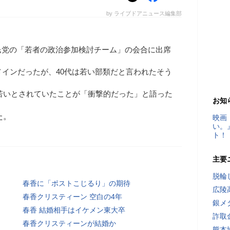
by ライブドアニュース編集部
民党の「若者の政治参加検討チーム」の会合に出席
メインだったが、40代は若い部類だと言われたそう
代が若いとされていたことが「衝撃的だった」と語った
お知
た。
映画
い。
ト！
主要
脱輪
春香に「ポストこじるり」の期待
広陵
春香クリスティーン 空白の4年
銀メ
春香 結婚相手はイケメン東大卒
詐取
春香クリスティーンが結婚か
熊本