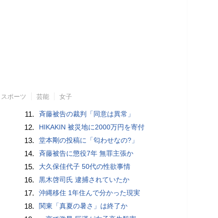
スポーツ
芸能
女子
11.
斉藤被告の裁判「同意は異常」
12.
HIKAKIN 被災地に2000万円を寄付
13.
堂本剛の投稿に「匂わせなの?」
14.
斉藤被告に懲役7年 無罪主張か
15.
大久保佳代子 50代の性欲事情
16.
黒木啓司氏 逮捕されていたか
17.
沖縄移住 1年住んで分かった現実
18.
関東「真夏の暑さ」は終了か