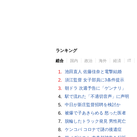
ランキング
総合
国内
政治
海外
経済
IT
1.
池田直人 佐藤佳奈と電撃結婚
2.
須江監督 女子部員に3条件提示
3.
朝ドラ 次週予告に「ゲンナリ」
4.
駅で流れた「不適切音声」に声明
5.
中日が新庄監督招聘を検討か
6.
被爆で子あきらめる 怒った医者
7.
脱輪したトラック発見 男性死亡
8.
ケンコバ コロナで謎の後遺症