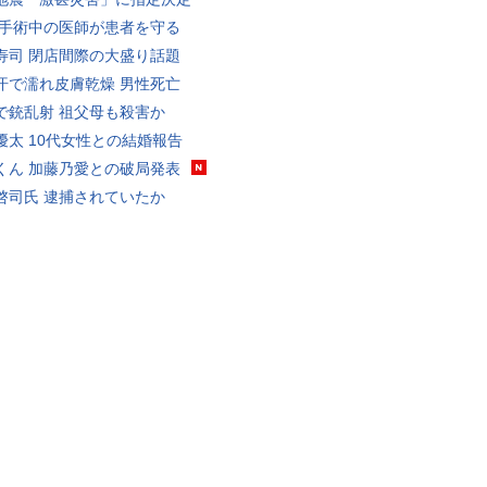
 手術中の医師が患者を守る
寿司 閉店間際の大盛り話題
汗で濡れ皮膚乾燥 男性死亡
で銃乱射 祖父母も殺害か
優太 10代女性との結婚報告
くん 加藤乃愛との破局発表
啓司氏 逮捕されていたか