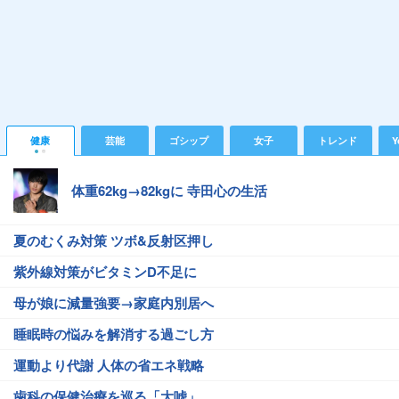
健康
芸能
ゴシップ
女子
トレンド
Y
体重62kg→82kgに 寺田心の生活
夏のむくみ対策 ツボ&反射区押し
紫外線対策がビタミンD不足に
母が娘に減量強要→家庭内別居へ
睡眠時の悩みを解消する過ごし方
運動より代謝 人体の省エネ戦略
歯科の保健治療を巡る「大嘘」