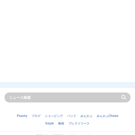
Peachy
ブログ
ショッピング
バンク
みんかぶ
みんかぶChoice
Kstyle
株探
プレスリリース