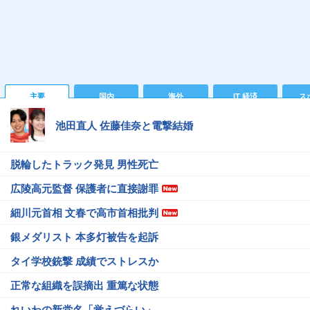
主要
国内
海外
IT 経済
ス
池田直人 佐藤佳奈と電撃結婚
脱輪したトラック発見 男性死亡
広陵高元監督 保護者に直接謝罪
細川元首相 文春で高市首相批判
銀メダリスト 本多灯被告を起訴
タイ学校銃撃 成績でストレスか
正常な組織を誤摘出 重篤な状態
れいわの新党名「覚えづらい」