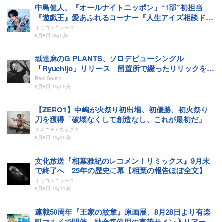
中島健人、『オールナイトニッポン』“1部”初担当
『遊戯王』愛あふれるコーナー『人生アイズ相談ドラ
ゴン』も実施
オリコンニュース
8月8日 3時0分
舐達麻のG PLANTS、ソロデビューシングル
「Ryuchijo」リリース 留置所で綴ったリリックを楽
曲化
Real Sound
8月8日 1時59分
【ZERO1】中嶋が火祭り初出場、初優勝、初火祭り
刀を獲得「破壊なくして創造なし、これが最初だ」
スポニチアネックス
8月8日 1時25分
文化放送『相葉雅紀のレコメン！リミックス』9月末
で終了へ 25年の歴史に幕【相葉の報告ほぼ全文】
オリコンニュース
8月8日 1時11分
連載50周年『王家の紋章』原画展、8月28日より有楽
町マルイで開催 純金箔使用の直筆サイン入りアート