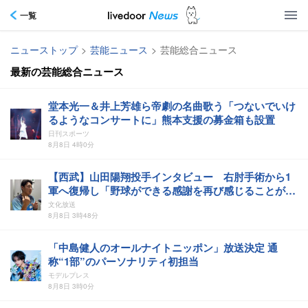
一覧
ニューストップ
>
芸能ニュース
>
芸能総合ニュース
最新の芸能総合ニュース
堂本光一＆井上芳雄ら帝劇の名曲歌う「つないでいけ
るようなコンサートに」熊本支援の募金箱も設置
日刊スポーツ
8月8日 4時0分
【西武】山田陽翔投手インタビュー 右肘手術から1
軍へ復帰し「野球ができる感謝を再び感じることがで
きました」
文化放送
8月8日 3時48分
「中島健人のオールナイトニッポン」放送決定 通
称“1部”のパーソナリティ初担当
モデルプレス
8月8日 3時0分