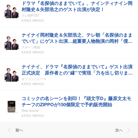
ドラマ『名探偵のままでいて』、ナインティナイン岡
村隆史＆矢部浩之のゲスト出演が決定！
テレ朝POST
8月8日 0時45分
ナイナイ岡村隆史＆矢部浩之、テレ朝「名探偵のまま
でいて」にゲスト出演…超重要人物熱演の岡村「僕が
いないと祖父の推理が始まらない！」
スポーツ報知
8月8日 0時45分
ナイナイ、ドラマ『名探偵のままでいて』ゲスト出演
正式決定 原作者との“縁”で実現「力を出し切りまし
た」
オリコンニュース
8月8日 0時45分
コミックの名シーンを刻印！『頭文字D』藤原文太モ
チーフのZIPPOが150個限定で予約販売開始
Real Sound
8月8日 0時44分
前へ
次へ