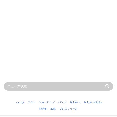
Peachy
ブログ
ショッピング
バンク
みんかぶ
みんかぶChoice
Kstyle
株探
プレスリリース