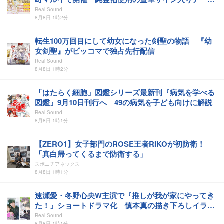
も販売
Real Sound
8月8日 1時2分
転生100万回目にして幼女になった剣聖の物語 『幼
女剣聖』がピッコマで独占先行配信
Real Sound
8月8日 1時2分
「はたらく細胞」図鑑シリーズ最新刊『病気を学べる
図鑑』9月10日刊行へ 49の病気を子ども向けに解説
Real Sound
8月8日 1時1分
【ZERO1】女子部門のROSE王者RIKOが初防衛！
「真白帰ってくるまで防衛する」
スポニチアネックス
8月8日 1時1分
速瀬愛・冬野心央W主演で『推しが我が家にやってき
た！』ショートドラマ化 慎本真の描き下ろしイラス
トも公開
Real Sound
8月8日 1時1分