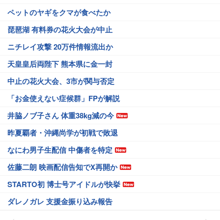
ペットのヤギをクマが食べたか
琵琶湖 有料券の花火大会が中止
ニチレイ攻撃 20万件情報流出か
天皇皇后両陛下 熊本県に金一封
中止の花火大会、3市が関与否定
「お金使えない症候群」FPが解説
井脇ノブ子さん 体重38kg減の今
昨夏覇者・沖縄尚学が初戦で敗退
なにわ男子生配信 中傷者を特定
佐藤二朗 映画配信告知でX再開か
STARTO初 博士号アイドルが快挙
ダレノガレ 支援金振り込み報告