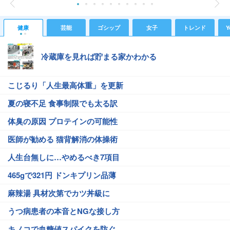
健康
芸能
ゴシップ
女子
トレンド
Y
冷蔵庫を見れば貯まる家かわかる
こじるり「人生最高体重」を更新
夏の寝不足 食事制限でも太る訳
体臭の原因 プロテインの可能性
医師が勧める 猫背解消の体操術
人生台無しに…やめるべき7項目
465gで321円 ドンキプリン品薄
麻辣湯 具材次第でカツ丼級に
うつ病患者の本音とNGな接し方
キノコで血糖値スパイクを防ぐ