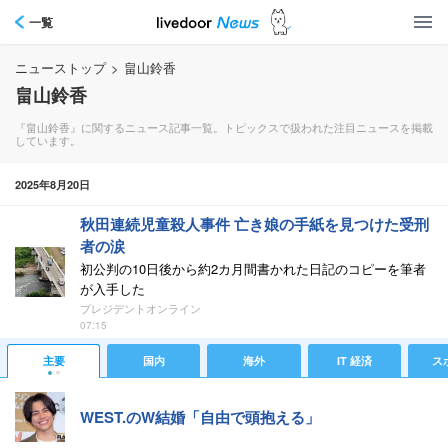
一覧
ニューストップ
>
畠山鈴香
畠山鈴香
『畠山鈴香』に関するニュース記事一覧。トピックスで扱われた注目ニュースを掲載
しています。
2025年8月20日
秋田連続児童殺人事件 亡き娘の手紙を見つけた受刑
者の涙
初公判の10日後から約2カ月間書かれた日記のコピーを筆者
が入手した
プレジデントオンライン
07:15
主要
国内
海外
IT 経済
ス
WEST.のW結婚「自由で頭抱える」