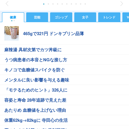
健康
芸能
ゴシップ
女子
トレンド
Y
465gで321円 ドンキプリン品薄
麻辣湯 具材次第でカツ丼級に
うつ病患者の本音とNGな接し方
キノコで血糖値スパイクを防ぐ
メンタルに良い影響を与える趣味
「モテるためのヒント」326人に
容姿と寿命 28年追跡で見えた差
あたりめ 血糖値を上げない理由
体重62kg→82kgに 寺田心の生活