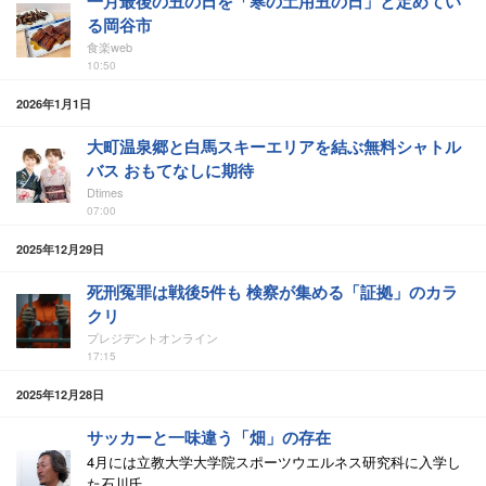
一月最後の丑の日を「寒の土用丑の日」と定めてい
る岡谷市
食楽web
10:50
2026年1月1日
大町温泉郷と白馬スキーエリアを結ぶ無料シャトル
バス おもてなしに期待
Dtimes
07:00
2025年12月29日
死刑冤罪は戦後5件も 検察が集める「証拠」のカラ
クリ
プレジデントオンライン
17:15
2025年12月28日
サッカーと一味違う「畑」の存在
4月には立教大学大学院スポーツウエルネス研究科に入学し
た石川氏