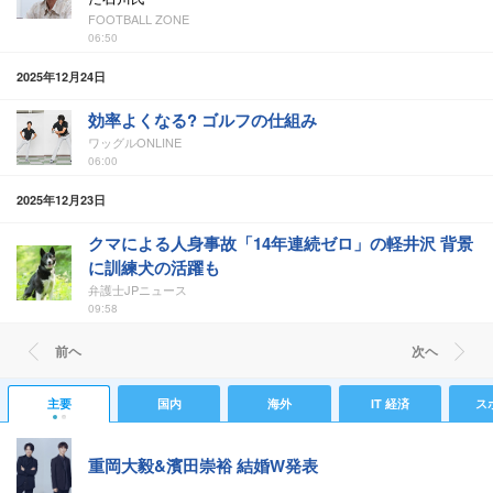
FOOTBALL ZONE
06:50
2025年12月24日
効率よくなる? ゴルフの仕組み
ワッグルONLINE
06:00
2025年12月23日
クマによる人身事故「14年連続ゼロ」の軽井沢 背景
に訓練犬の活躍も
弁護士JPニュース
09:58
前ヘ
次ヘ
主要
国内
海外
IT 経済
ス
重岡大毅&濱田崇裕 結婚W発表