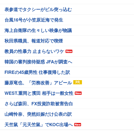
表参道でタクシーがビル突っ込む
台風16号が小笠原近海で発生
海上自衛隊の生々しい映像が物議
秋田県職員、報道対応で喫煙
教員の性暴力 止まらないワケ
韓国の審判接待疑惑 JFAが調査へ
FIREの45歳男性 仕事復帰した訳
藤原竜也、「労務改善」アピール
WEST.重岡と濱田 相手は一般女性
さらば森田、FX投資詐欺被害告白
山崎怜奈、突然妊娠だけ公表の訳
天竺鼠「元天竺鼠」でKOC出場へ