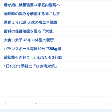
母が娘に減量強要→家庭内別居へ
睡眠時の悩みを解消する過ごし方
運動より代謝 人体の省エネ戦略
歯科の保健治療を巡る「大嘘」
大食い女子 46キロ体型の秘密
バランスボール毎日10分で20kg減
躁状態引き起こしかねないNG行動
1日10分で手軽に「ひざ痛対策」