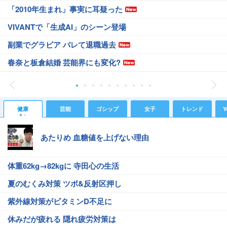
「2010年生まれ」事実に耳疑った
VIVANTで「生成AI」のシーン登場
副業でグラビア バレて退職過去
春奈と板倉結婚 芸能界にも変化?
健康
芸能
ゴシップ
女子
トレンド
Y
あたりめ 血糖値を上げない理由
体重62kg→82kgに 寺田心の生活
夏のむくみ対策 ツボ&反射区押し
紫外線対策がビタミンD不足に
休みだが疲れる 隠れ疲労対策は