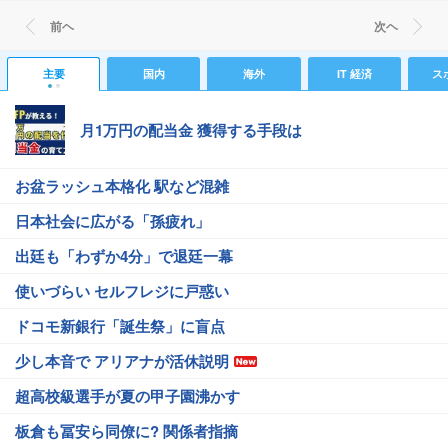
前ヘ
次ヘ
主要
国内
海外
IT 経済
ス
月1万円の配当金 獲得する手段は
お盆ラッシュ本格化 駅など混雑
日本社会に広がる「孫疲れ」
出廷も「わずか4分」で退廷一幕
使いづらい セルフレジに戸惑い
ドコモ新銀行「誕生祭」に盲点
少し本音で アリアナが活休説明
超高校級選手が夏の甲子園沸かす
板倉も冨安ら同僚に? 関係者指摘