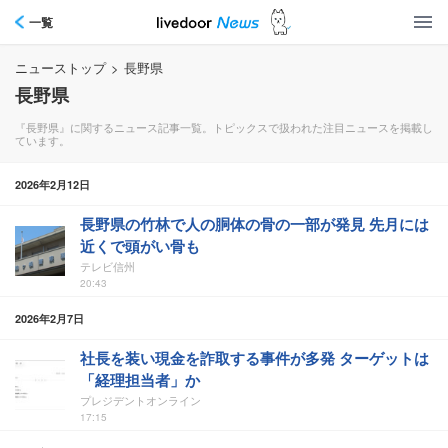
一覧
ニューストップ
>
長野県
長野県
『長野県』に関するニュース記事一覧。トピックスで扱われた注目ニュースを掲載し
ています。
2026年2月12日
長野県の竹林で人の胴体の骨の一部が発見 先月には
近くで頭がい骨も
テレビ信州
20:43
2026年2月7日
社長を装い現金を詐取する事件が多発 ターゲットは
「経理担当者」か
プレジデントオンライン
17:15