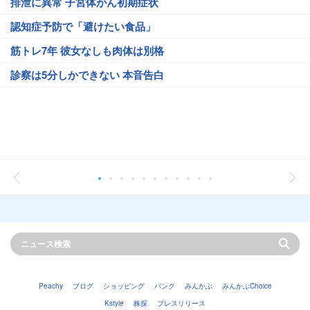
排泄に異常 子宮体がん初期症状
認知症予防で「避けたい食品」
筋トレ7年 彼女なしも肉体は別格
診察は5分しかできない 本音告白
Peachy
ブログ
ショッピング
バンク
みんかぶ
みんかぶChoice
Kstyle
株探
プレスリリース