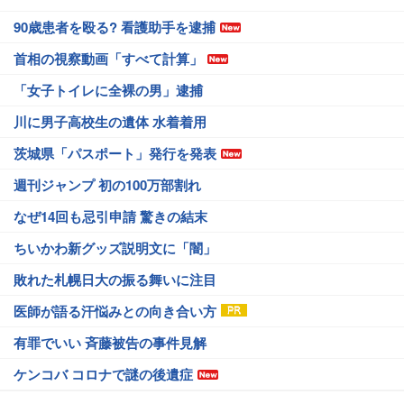
90歳患者を殴る? 看護助手を逮捕
首相の視察動画「すべて計算」
「女子トイレに全裸の男」逮捕
川に男子高校生の遺体 水着着用
茨城県「パスポート」発行を発表
週刊ジャンプ 初の100万部割れ
なぜ14回も忌引申請 驚きの結末
ちいかわ新グッズ説明文に「闇」
敗れた札幌日大の振る舞いに注目
医師が語る汗悩みとの向き合い方
有罪でいい 斉藤被告の事件見解
ケンコバ コロナで謎の後遺症