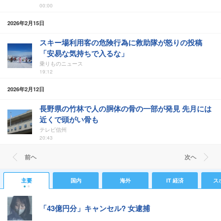
00:00
2026年2月15日
スキー場利用客の危険行為に救助隊が怒りの投稿
「安易な気持ちで入るな」
乗りものニュース
19:12
2026年2月12日
長野県の竹林で人の胴体の骨の一部が発見 先月には
近くで頭がい骨も
テレビ信州
20:43
前ヘ
次ヘ
主要
国内
海外
IT 経済
ス
「43億円分」キャンセル? 女逮捕