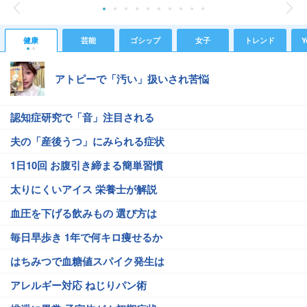
健康
芸能
ゴシップ
女子
トレンド
Y
アトピーで「汚い」扱いされ苦悩
認知症研究で「音」注目される
夫の「産後うつ」にみられる症状
1日10回 お腹引き締まる簡単習慣
太りにくいアイス 栄養士が解説
血圧を下げる飲みもの 選び方は
毎日早歩き 1年で何キロ痩せるか
はちみつで血糖値スパイク発生は
アレルギー対応 ねじりパン術