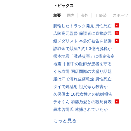
トピックス
主要
国内
海外
IT 経済
スポーツ
脱輪したトラック発見 男性死亡
広陵高元監督 保護者に直接謝罪
銀メダリスト 本多灯被告を起訴
詐取金で競艇? 約1.3億円脱税か
熊本地震「激甚災害」に指定決定
地震 手術中の医師が患者を守る
くら寿司 閉店間際の大盛り話題
服は汗で濡れ皮膚乾燥 男性死亡
タイで銃乱射 祖父母も殺害か
久保優太 10代女性との結婚報告
テオくん 加藤乃愛との破局発表
黒木啓司氏 逮捕されていたか
もっと見る