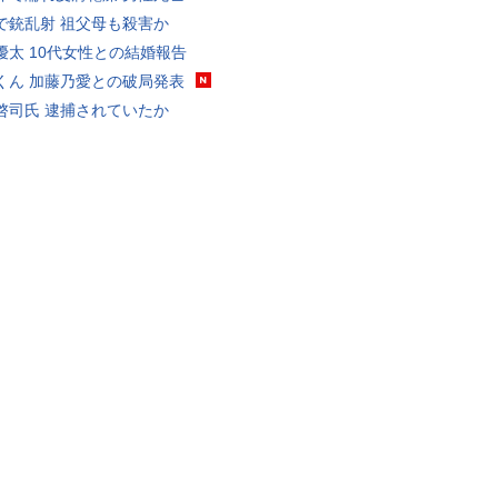
で銃乱射 祖父母も殺害か
優太 10代女性との結婚報告
くん 加藤乃愛との破局発表
啓司氏 逮捕されていたか