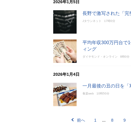
2026年1月5日
長野で激写された「完
Jタウンネット
17時0分
平均年収300万円台で
ィング
ダイヤモンド・オンライン
8時0分
2026年1月4日
一月最後の丑の日を「
食楽web
10時50分
...
前へ
1
8
9