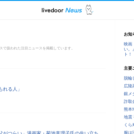
お知
映画
スで扱われた注目ニュースを掲載しています。
い。
ト！
主要
脱輪
広陵
もれる人」
銀メ
詐取
熊本
地震
くら
服は
父がつらい」漫画家・菊池真理子氏の生い立ち