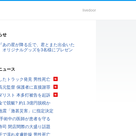
livedoor
らせ
『あの星が降る丘で、君とまた出会いた
』オリジナルグッズを3名様にプレゼン
ニュース
したトラック発見 男性死亡
高元監督 保護者に直接謝罪
ダリスト 本多灯被告を起訴
金で競艇? 約1.3億円脱税か
地震「激甚災害」に指定決定
 手術中の医師が患者を守る
寿司 閉店間際の大盛り話題
汗で濡れ皮膚乾燥 男性死亡