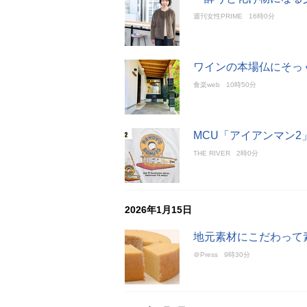
週刊女性PRIME
16時0分
ワインの本場仏にそっ
食楽web
10時50分
MCU「アイアンマン2
THE RIVER
2時0分
2026年1月15日
地元素材にこだわって
＠Press
9時30分