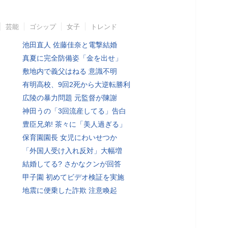
芸能
ゴシップ
女子
トレンド
池田直人 佐藤佳奈と電撃結婚
真夏に完全防備姿「金を出せ」
敷地内で義父はねる 意識不明
有明高校、9回2死から大逆転勝利
広陵の暴力問題 元監督が陳謝
神田うの「3回流産してる」告白
豊臣兄弟! 茶々に「美人過ぎる」
保育園園長 女児にわいせつか
「外国人受け入れ反対」大幅増
結婚してる? さかなクンが回答
甲子園 初めてビデオ検証を実施
地震に便乗した詐欺 注意喚起