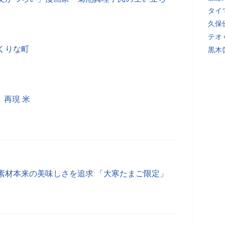
タイ
久保
テオ
くりな町
黒木
」再現 米
素材本来の美味しさを追求 「大寒たまご限定」