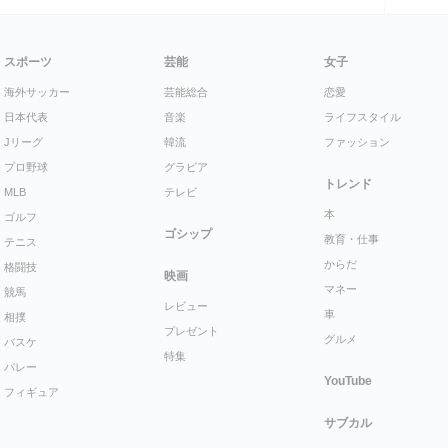
スポーツ
芸能
女子
海外サッカー
芸能総合
恋愛
日本代表
音楽
ライフスタイル
Jリーグ
韓流
ファッション
プロ野球
グラビア
トレンド
MLB
テレビ
本
ゴルフ
ゴシップ
教育・仕事
テニス
からだ
格闘技
映画
マネー
競馬
レビュー
車
相撲
プレゼント
グルメ
バスケ
特集
バレー
YouTube
フィギュア
サブカル