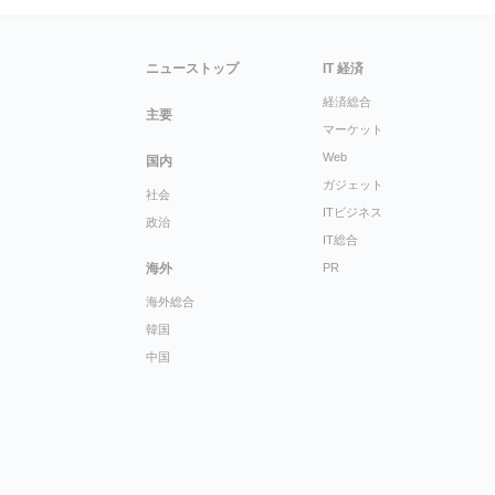
ニューストップ
IT 経済
経済総合
主要
マーケット
Web
国内
ガジェット
社会
ITビジネス
政治
IT総合
海外
PR
海外総合
韓国
中国