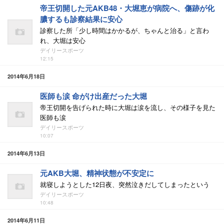
帝王切開した元AKB48・大堀恵が病院へ、傷跡が化
膿するも診察結果に安心
診察した所「少し時間はかかるが、ちゃんと治る」と言わ
れ、大堀は安心
デイリースポーツ
12:15
2014年6月18日
医師も涙 命がけ出産だった大堀
帝王切開を告げられた時に大堀は涙を流し、その様子を見た
医師も涙
デイリースポーツ
10:07
2014年6月13日
元AKB大堀、精神状態が不安定に
就寝しようとした12日夜、突然泣きだしてしまったという
デイリースポーツ
10:48
2014年6月11日