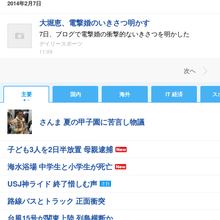
2014年2月7日
大堀恵、電撃婚のいきさつ明かす
7日、ブログで電撃婚の衝撃的ないきさつを明かした
デイリースポーツ
11:09
次ヘ
主要
国内
海外
IT 経済
ス
さんま 夏の甲子園に苦言し物議
子ども3人を2日半放置 母親逮捕
海水浴場 中学生と小学生が死亡
USJ神ライド 終了惜しむ声
路線バスとトラック 正面衝突
台風15号が関東上陸 列島横断か