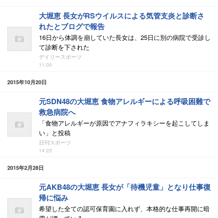
大堀恵 長女がRSウイルスによる気管支炎と診断さ
れたとブログで報告
16日から体調を崩していた長女は、25日に別の病院で受診し
て診断を下された
デイリースポーツ
11:00
2015年10月20日
元SDN48の大堀恵 食物アレルギーによる呼吸困難で
救急病院へ
「食物アレルギーが原因でアナフィラキシーを起こしてしま
い」と投稿
日刊スポーツ
14:22
2015年2月28日
元AKB48の大堀恵 長女が「待機児童」となり仕事復
帰に悩み
希望した全ての認可保育園に入れず、本格的な仕事再開に暗