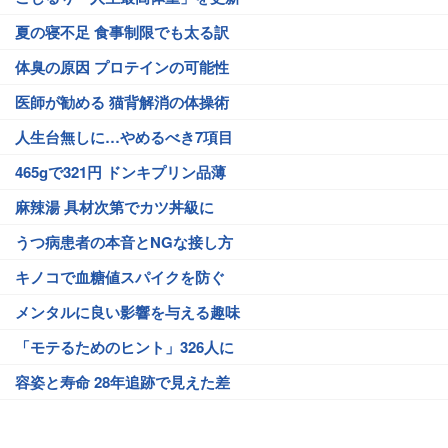
夏の寝不足 食事制限でも太る訳
体臭の原因 プロテインの可能性
医師が勧める 猫背解消の体操術
人生台無しに…やめるべき7項目
465gで321円 ドンキプリン品薄
麻辣湯 具材次第でカツ丼級に
うつ病患者の本音とNGな接し方
キノコで血糖値スパイクを防ぐ
メンタルに良い影響を与える趣味
「モテるためのヒント」326人に
容姿と寿命 28年追跡で見えた差