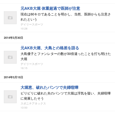
元AKB大堀 体重超過で医師が注意
現在は60キロであることを明かし、当然、医師からも注意さ
れたという
デイリースポーツ
10:28
2014年3月30日
元AKB大堀、大島との格差を語る
大島優子とファンレターの数が30倍違ったことを打ち明けた
大堀
デイリースポーツ
16:15
2014年3月15日
大堀恵、破れたパンツで夫婦喧嘩
ビリビリに破れた夫のパンツで大堀は浮気を疑い、夫婦喧嘩
に発展したそう
スポニチアネックス
13:50