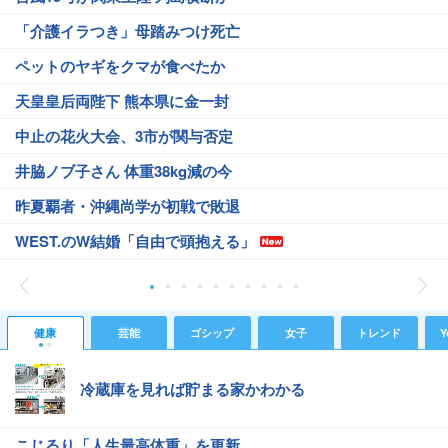
「介護イラつき」母踏みつけ死亡
ペットのヤギをクマが食べたか
天皇皇后両陛下 熊本県に金一封
中止の花火大会、3市が関与否定
井脇ノブ子さん 体重38kg減の今
昨夏覇者・沖縄尚学が初戦で敗退
WEST.のW結婚「自由で頭抱える」
健康
芸能
ゴシップ
女子
トレンド
Y
冷蔵庫を見れば貯まる家かわかる
こじるり「人生最高体重」を更新