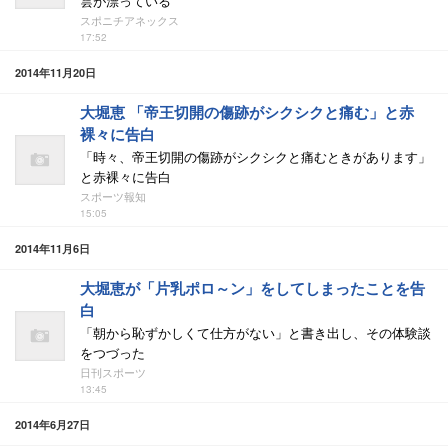
雲が漂っている
スポニチアネックス
17:52
2014年11月20日
大堀恵 「帝王切開の傷跡がシクシクと痛む」と赤
裸々に告白
「時々、帝王切開の傷跡がシクシクと痛むときがあります」
と赤裸々に告白
スポーツ報知
15:05
2014年11月6日
大堀恵が「片乳ポロ～ン」をしてしまったことを告
白
「朝から恥ずかしくて仕方がない」と書き出し、その体験談
をつづった
日刊スポーツ
13:45
2014年6月27日