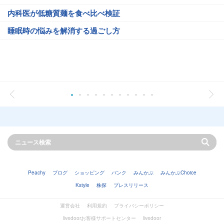
内科医が低糖質麺を食べ比べ検証
睡眠時の悩みを解消する過ごし方
Peachy
ブログ
ショッピング
バンク
みんかぶ
みんかぶChoice
Kstyle
株探
プレスリリース
運営会社
利用規約
プライバシーポリシー
livedoorお客様サポートセンター
livedoor