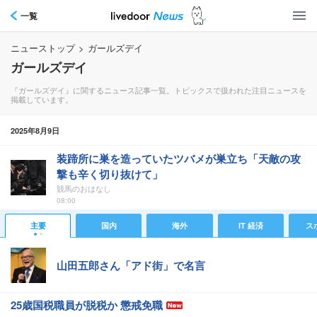
一覧
ニューストップ
>
ガールズデイ
ガールズデイ
『ガールズデイ』に関するニュース記事一覧。トピックスで扱われた注目ニュースを
掲載しています。
2025年8月9日
装蹄所に巣を造っていたツバメが巣立ち「天敵の攻
撃も辛く切り抜けて」
競馬のおはなし
08:00
主要
国内
海外
IT 経済
ス
山田五郎さん「アド街」で名言
25歳国税職員が脱税か 懲戒免職