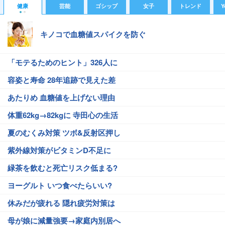
健康
芸能
ゴシップ
女子
トレンド
Y
キノコで血糖値スパイクを防ぐ
「モテるためのヒント」326人に
容姿と寿命 28年追跡で見えた差
あたりめ 血糖値を上げない理由
体重62kg→82kgに 寺田心の生活
夏のむくみ対策 ツボ&反射区押し
紫外線対策がビタミンD不足に
緑茶を飲むと死亡リスク低まる?
ヨーグルト いつ食べたらいい?
休みだが疲れる 隠れ疲労対策は
母が娘に減量強要→家庭内別居へ