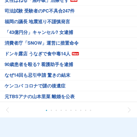
女性はねる「無呼吸」治療せず
司法試験 受験者のPC不具合247件
福岡の議長 地震巡り不謹慎発言
「43億円分」キャンセル? 女逮捕
消費者庁「SNOW」運営に措置命令
ドンキ露店 うなぎで食中毒14人
90歳患者を殴る? 看護助手を逮捕
なぜ14回も忌引申請 驚きの結末
ケンコバ コロナで謎の後遺症
元TBSアナの山本里菜 離婚を公表