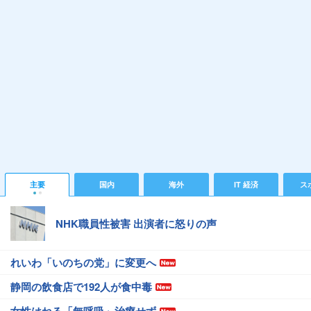
主要
国内
海外
IT 経済
ス
NHK職員性被害 出演者に怒りの声
れいわ「いのちの党」に変更へ
静岡の飲食店で192人が食中毒