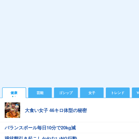
健康
芸能
ゴシップ
女子
トレンド
Y
大食い女子 46キロ体型の秘密
バランスボール毎日10分で20kg減
躁状態引き起こしかねないNG行動